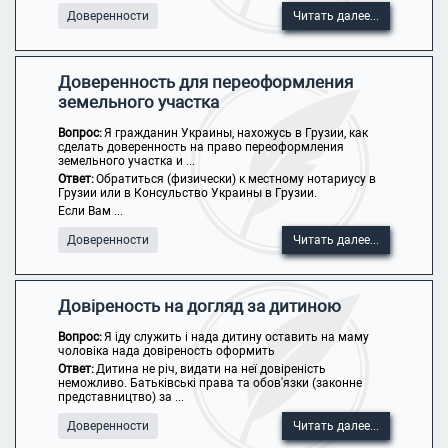
Доверенности
Читать далее...
Доверенность для переоформления
земельного участка
Вопрос:
Я гражданин Украины, нахожусь в Грузии, как
сделать доверенность на право переоформления
земельного участка и ...
Ответ:
Обратиться (физически) к местному нотариусу в
Грузии или в Консульство Украины в Грузии.
Если Вам ...
Доверенности
Читать далее...
Довіреность на догляд за дитиною
Вопрос:
Я іду служить і нада дитину оставить на маму
чоловіка нада довіреность оформить
Ответ:
Дитина не річ, видати на неї довіреність
неможливо. Батьківські права та обов'язки (законне
представництво) за ...
Доверенности
Читать далее...