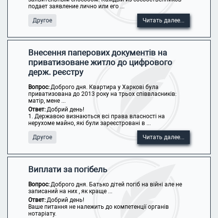
подает заявление лично или его ...
Другое
Читать далее...
Внесення паперових документів на
приватизоване житло до цифрового
держ. реєстру
Вопрос:
Доброго дня. Квартира у Харкові була
приватизована до 2013 року на трьох співвласників:
матір, мене ...
Ответ:
Добрий день!
1. Державою визнаються всі права власності на
нерухоме майно, які були зареєстровані в ...
Другое
Читать далее...
Виплати за погібель
Вопрос:
Доброго дня. Батько дітей погіб на війні але не
записаний на них , як краще ...
Ответ:
Добрий день!
Ваше питання не належить до компетенції органів
нотаріату.