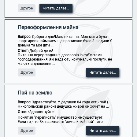
----
Другое
Читать далее...
Переоформлення майна
Вопрос:
Доброго дня!Маю питання..Моя мати була
квартировинаймачем ще прописано було 3 людини.Я
донька та мої діти ...
Ответ:
Добрий день!
Питання переукладання договорів із суб'єктами
господарювання, які надають комунальні послуги, не
мають відношення ...
Другое
Читать далее...
Пай на землю
Вопрос:
Здравствуйте. У дедушки 84 года есть пай (
Никопольский район) дедушка живой он хочет на ...
Ответ:
Здравствуйте!
Понятия "переписать" имущество не существует.
Если то, что Вы называете "земельный пай" - это ...
Другое
Читать далее...