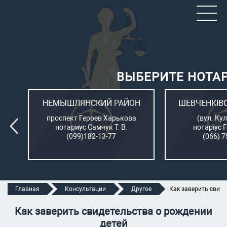
ВЫБЕРИТЕ НОТА
ОН
НЕМЫШЛЯНСКИЙ РАЙОН
ШЕВЧЕНКІВ
л.
проспект Героев Харькова
(вул. Кул
нотариус Самчук Т. В.
нотаріус 
(099)182-13-77
(066) 7
Главная
Консультации
Другое
Как заверить свиде
Как заверить свидетельства о рождении
детей