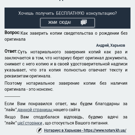
Хочешь получить БЕСПЛАТНУЮ консультацию?
ЖМИ СЮДА!
Вопрос:
Как заверить копии сведетельства о рождении без
оригинала
Андрей, Харьков
Ответ:
Суть нотариального заверения копий как раз и
заключается в том, что нотариус берет оригинал документа,
снимает с него копию и в своей удостоверительной надписи
указывает, что эта копия полностью отвечает тексту и
реквизитам оригинала.
Поэтому нотариальное заверение копии без наличия
оригинала - это нонсенс.
-------------
Если Вам понравился ответ, мы будем благодарны за
"лайк"
данной страницы
нашего сайта
Якщо Вам сподобалася відповідь, будемо вдячі за
"лайк"
цієї сторінки
, що стосується Вашого питання.
Нотариус в Харькове - https://www.notary.kh.ua/