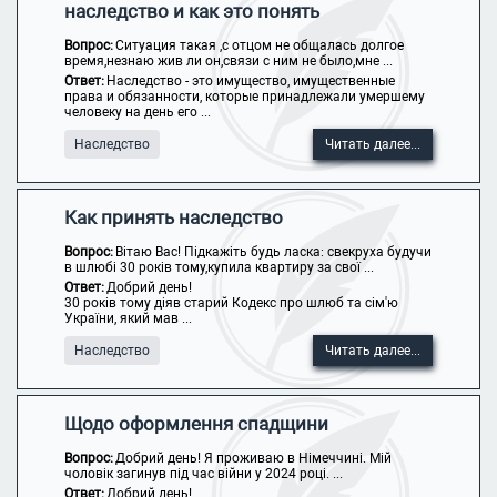
наследство и как это понять
Вопрос:
Ситуация такая ,с отцом не общалась долгое
время,незнаю жив ли он,связи с ним не было,мне ...
Ответ:
Наследство - это имущество, имущественные
права и обязанности, которые принадлежали умершему
человеку на день его ...
Наследство
Читать далее...
Как принять наследство
Вопрос:
Вітаю Вас! Підкажіть будь ласка: свекруха будучи
в шлюбі 30 років тому,купила квартиру за свої ...
Ответ:
Добрий день!
30 років тому діяв старий Кодекс про шлюб та сім'ю
України, який мав ...
Наследство
Читать далее...
Щодо оформлення спадщини
Вопрос:
Добрий день! Я проживаю в Німеччині. Мій
чоловік загинув під час війни у 2024 році. ...
Ответ:
Добрий день!