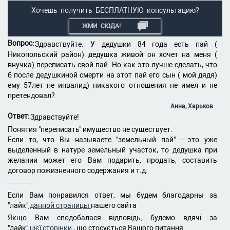
Хочешь получить БЕСПЛАТНУЮ консультацию?
ЖМИ СЮДА!
Вопрос:
Здравствуйте. У дедушки 84 года есть пай (
Никопольский район) дедушка живой он хочет на меня (
внучка) переписать свой пай. Но как это лучше сделать, что
б после дедушкиной смерти на этот пай его сын ( мой дядя)
ему 57лет не инвалид) никакого отношения не имел и не
претендовал?
Анна, Харьков
Ответ:
Здравствуйте!
Понятия "переписать" имущество не существует.
Если то, что Вы называете "земельный пай" - это уже
выделенный в натуре земельный участок, то дедушка при
желании может его Вам подарить, продать, составить
договор пожизненного содержания и т.д.
------------
Если Вам понравился ответ, мы будем благодарны за
"лайк"
данной страницы
нашего сайта
Якщо Вам сподобалася відповідь, будемо вдячі за
"лайк"
цієї сторінки
, що стосується Вашого питання.