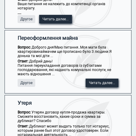
Ваше питання не належить до компетенції органів
нотаріату.
----
Другое
Читать далее...
Переоформлення майна
Вопрос:
Доброго дня!Маю питання..Моя мати була
квартировинаймачем ще прописано було 3 людини.Я
донька та мої діти ...
Ответ:
Добрий день!
Питання переукладання договорів із суб'єктами
господарювання, які надають комунальні послуги, не
мають відношення ...
Другое
Читать далее...
Утеря
Вопрос:
Утерян договор купля-продажа квартиры.
Сможете восстановить, какие сроки и сумма за
дубликат? Спасибо
Ответ:
Дубликат может выдать только тот нотариус,
которым ранее был этот договор удостоверен. Если
нотариальная деятельность ...