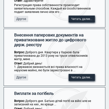
Ответ:
Здравствуйте!
Регистрация права собственности происходит
заявительным способом. Каждый из сособственников
подает заявление лично или его ...
Другое
Читать далее...
Внесення паперових документів на
приватизоване житло до цифрового
держ. реєстру
Вопрос:
Доброго дня. Квартира у Харкові була
приватизована до 2013 року на трьох співвласників:
матір, мене ...
Ответ:
Добрий день!
1. Державою визнаються всі права власності на
нерухоме майно, які були зареєстровані в ...
Другое
Читать далее...
Виплати за погібель
Вопрос:
Доброго дня. Батько дітей погіб на війні але не
записаний на них , як краще ...
Ответ:
Добрий день!