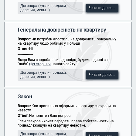
Договора (купли-продажи,
Читать далее...
дарения, мены...)
Генеральна довіреність на квартиру
Вопрос:
Чи потрібен апостиль на довіреність генеральну
на квартиру якщо робимо у Польщі
Ответ:
Ні.
-----------------
Якщо Вам сподобалась відповідь, будемо вдячні за
"лайк"
цієї сторінки
нашого сайту
Договора (купли-продажи,
Читать далее...
дарения, мены...)
Закон
Вопрос:
Как правильно оформить квартиру свекрови на
невесту
Ответ:
Не понятен Ваш вопрос.
Если свекровь хочет передать права собственности на
принадлежащую ей квартиру невестке, ...
Договора (купли-продажи,