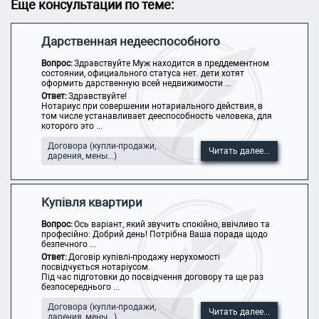
Еще консультации по теме:
Дарственная недееспособного
Вопрос:
Здравствуйте Муж находится в преддементном
состоянии, официального статуса нет. дети хотят
оформить дарственную всей недвижимости ...
Ответ:
Здравствуйте!
Нотариус при совершении нотариального действия, в
том числе устанавливает дееспособность человека, для
которого это ...
Договора (купли-продажи,
Читать далее...
дарения, мены...)
Купівля квартири
Вопрос:
Ось варіант, який звучить спокійно, ввічливо та
професійно: Добрий день! Потрібна Ваша порада щодо
безпечного ...
Ответ:
Договір купівлі-продажу нерухомості
посвідчується нотаріусом.
Під час підготовки до посвідчення договору та ще раз
безпосереднього ...
Договора (купли-продажи,
Читать далее...
дарения, мены...)