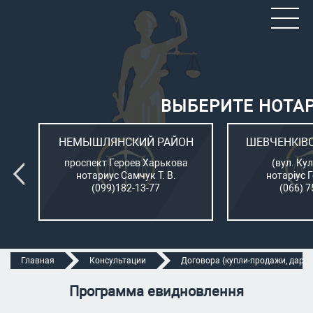
ВЫБЕРИТЕ НОТА
ОН
НЕМЫШЛЯНСКИЙ РАЙОН
ШЕВЧЕНКІВ
л.
проспект Героев Харькова
(вул. Кул
нотариус Самчук Т. В.
нотаріус 
(099)182-13-77
(066) 7
Главная
Консультации
Договора (купли-продажи, дарени
Программа евидновлення