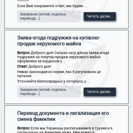
-------------
Если Вам понравился ответ, мы будем ...
Заверение (копий, подписи,
Читать далее...
перевода...)
Заява-згода подружжя на купівлю-
продаж нерухомого майна
Вопрос:
Доброго дня! Скільки часу дійсна заява-згода
подружжя на покупку-продаж нерухомого майна
оформлена за кордоном у ...
Ответ:
Доброго дня!
Немає законодавчої норми, яка б регулювала це
питання.
Уточнюйте безпосередньо у нотаріуса, у ...
Заверение (копий, подписи,
Читать далее...
перевода...)
Перевод документа и легализация его
смена фамилии
Вопрос:
Если мы Украинцы расписываемся в Грузии и я
соглашаюсь на фамилию мужа. Мне нужно в ...