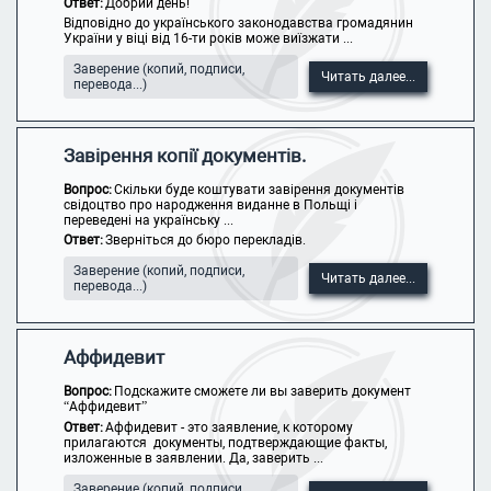
Ответ:
Добрий день!
Відповідно до українського законодавства громадянин
України у віці від 16-ти років може виїзжати ...
Заверение (копий, подписи,
Читать далее...
перевода...)
Завірення копії документів.
Вопрос:
Скільки буде коштувати завірення документів
свідоцтво про народження виданне в Польщі і
переведені на українську ...
Ответ:
Зверніться до бюро перекладів.
Заверение (копий, подписи,
Читать далее...
перевода...)
Аффидевит
Вопрос:
Подскажите сможете ли вы заверить документ
“Аффидевит”
Ответ:
Аффидевит - это заявление, к которому
прилагаются документы, подтверждающие факты,
изложенные в заявлении. Да, заверить ...
Заверение (копий, подписи,