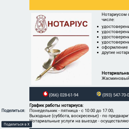
Нотариусом с
числе:
удостоверени
удостоверен
удостоверен
удостоверен
оформление 
другие нота
Нотариальна
Жасминовый 
(066) 028-61-94
(093) 547-70-
График работы нотариуса:
Понедельник - пятница - с 10:00 до 17:00;
Поделиться:
Выходные (суббота, воскресенье) - по предвар
Нотариальные услуги на выезде - осуществляют
Поделиться в X