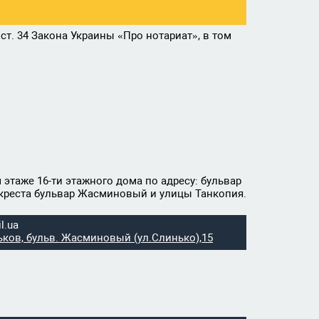
т. 34 Закона Украины «Про нотариат», в том
 этаже 16-ти этажного дома по адресу: бульвар
екреста бульвар Жасминовый и улицы Танкопия.
l.ua
рьков, бульв. Жасминовый (ул.Слинько),15