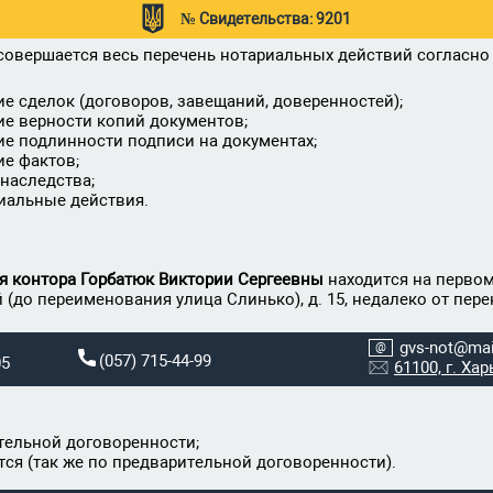
№ Свидетельства: 9201
овершается весь перечень нотариальных действий согласно с
е сделок (договоров, завещаний, доверенностей);
ие верности копий документов;
ие подлинности подписи на документах;
ие фактов;
наследства;
риальные действия.
я контора Горбатюк Виктории Сергеевны
находится на первом
(до переименования улица Слинько), д. 15, недалеко от пер
gvs-not@mai
(057) 715-44-99
05
61100, г. Ха
ительной договоренности;
ся (так же по предварительной договоренности).