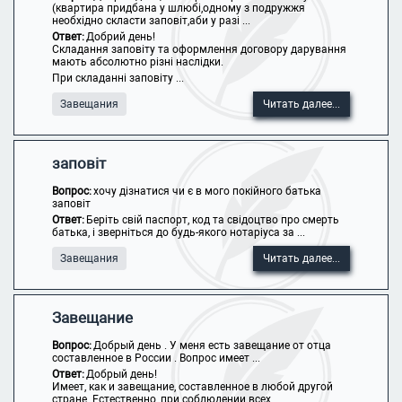
(квартира придбана у шлюбі,одному з подружжя
необхідно скласти заповіт,аби у разі ...
Ответ:
Добрий день!
Складання заповіту та оформлення договору дарування
мають абсолютно різні наслідки.
При складанні заповіту ...
Завещания
Читать далее...
заповіт
Вопрос:
хочу дізнатися чи є в мого покійного батька
заповіт
Ответ:
Беріть свій паспорт, код та свідоцтво про смерть
батька, і зверніться до будь-якого нотаріуса за ...
Завещания
Читать далее...
Завещание
Вопрос:
Добрый день . У меня есть завещание от отца
составленное в России . Вопрос имеет ...
Ответ:
Добрый день!
Имеет, как и завещание, составленное в любой другой
стране. Естественно, при соблюдении всех ...