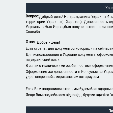
Хоч
Вопрос:
Добрый день! На гражданина Украины был
территории Украины( г.Харьков). Доверенность с
Украины в Нью-Йорке,был получен ответ на личном 
Спасибо.
Ответ:
Добрый день!
Есть страны, для документов которых и на сейчас 
Для использования в Украине документа, оформлен
на украинский язык.
В связи с техническими особенностями оформления
Оформление же доверенности в Консульстве Укра
удостоверенной американским нотариусом.
-------------
Если Вам понравился ответ, мы будем благодарны з
Якщо Вам сподобалася відповідь, будемо вдячі за "
По