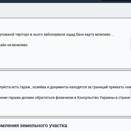
упованій теріторіі в нього заблокували ощад банк карту можливо ...
лайн не можливо.
йста есть гараж , хозяйва и документы находятся за границей приехать они н
ник гаража должен обратиться физически в Консульство Украины в стране св
мления земельного участка