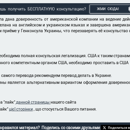
ешь получить БЕСПЛАТНУЮ консультацию?
ЖМИ СЮДА!
а дана доверенность от американской компании на ведение дей
делана на английском и украинском языках и завершена америка
приёме у Генконсула Украины, что перезаверять её консульство н
необходима полная консульская легализация. США к таким странам 
ного компетентным органом США, необходимо проставить в США на
 самого перевода рекомендуем перевод делать в Украине.
ины является альтернативным вариантом оформления довереннос
а "лайк"
данной страницы
нашего сайта
лайк"
цієї сторінки
, що стосується Вашого питання.
нравился материал? Поделись со своими друзьями:
Поделиться в