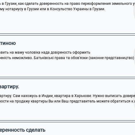
в Грузии, как сделать доверенность на право переоформления земельного уча
му нотариусу в Грузии или в Консульство Украины в Грузии.
итиною
тавить на маму чоловіка нада довіреность оформить
реність неможливо. Батьківські права та обов'язки (законне представництво) з
вартиру.
ртиру. Сам нахожусь в Индии, квартира в Харькове. Нужно выписать доверен
ности на продажу квартиры Вы или Ваш представитель можете обратиться к л
еренность сделать