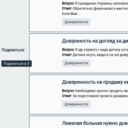
Вопрос:
Я гражданин Украины, нахожусь 
Ответ:
Обратиться (физически) к местно
Если Вам ...
Доверенности
Довіреность на догляд за д
Поделиться:
Вопрос:
Я іду служить і нада дитину ос
Ответ:
Дитина не річ, видати на неї дові
Доверенности
Поделиться в X
Доверенность на продажу к
Вопрос:
Необходимо срочно продать ква
Ответ:
За подготовкой проекта доверен
Доверенности
Лежачая больная нужно дов