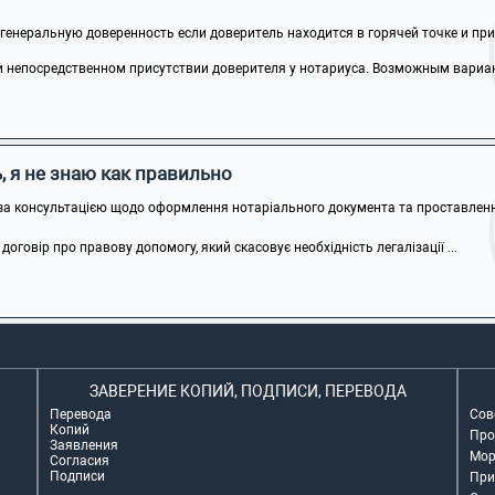
генеральную доверенность если доверитель находится в горячей точке и прие
 непосредственном присутствии доверителя у нотариуса. Возможным вариан
 я не знаю как правильно
за консультацією щодо оформлення нотаріального документа та проставлення
говір про правову допомогу, який скасовує необхідність легалізації ...
ЗАВЕРЕНИЕ КОПИЙ, ПОДПИСИ, ПЕРЕВОДА
Перевода
Сов
Копий
Про
Заявления
Мор
Согласия
Подписи
При