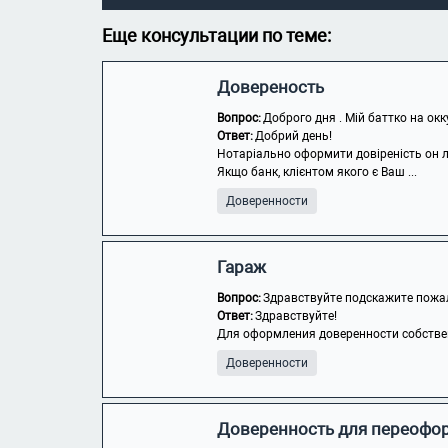
Еще консультации по теме:
Довереность
Вопрос:
Доброго дня . Мій баттко на окк
Ответ:
Добрий день!
Нотаріально оформити довіреність он 
Якщо банк, клієнтом якого є Ваш ...
Доверенности
Гараж
Вопрос:
Здравствуйте подскажите пожалу
Ответ:
Здравствуйте!
Для оформления доверенности собствен
Доверенности
Доверенность для переофор