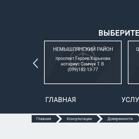
ВЫБЕРИТЕ
ВСКИЙ РАЙОН
НЕМЫШЛЯНСКИЙ РАЙОН
овый (стар. ул.
проспект Героев Харькова
о, 15)
нотариус Самчук Т. В.
рбатюк В. С.
(099)182-13-77
47-70-05
ГЛАВНАЯ
УСЛУ
Главная
Консультации
Доверенности