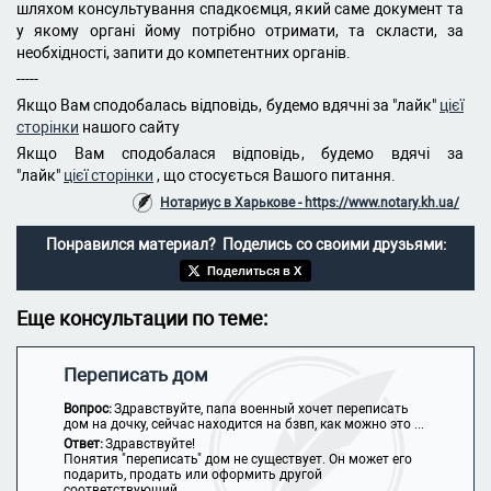
шляхом консультування спадкоємця, який саме документ та
у якому органі йому потрібно отримати, та скласти, за
необхідності, запити до компетентних органів.
-----
Якщо Вам сподобалась відповідь, будемо вдячні за "лайк"
цієї
сторінки
нашого сайту
Якщо Вам сподобалася відповідь, будемо вдячі за
"лайк"
цієї сторінки
, що стосується Вашого питання.
Нотариус в Харькове - https://www.notary.kh.ua/
Понравился материал? Поделись со своими друзьями:
Поделиться в X
Еще консультации по теме:
Переписать дом
Вопрос:
Здравствуйте, папа военный хочет переписать
дом на дочку, сейчас находится на бзвп, как можно это ...
Ответ:
Здравствуйте!
Понятия "переписать" дом не существует. Он может его
подарить, продать или оформить другой
соответствующий ...