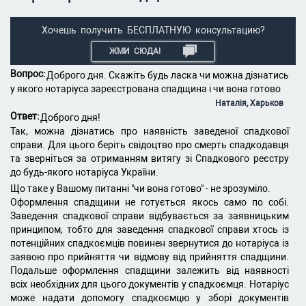
Хочешь получить БЕСПЛАТНУЮ консультацию?
ЖМИ СЮДА!
Вопрос:
Доброго дня. Скажіть будь ласка чи можна дізнатись
у якого нотаріуса зареєстрована спадщина і чи вона готово
Наталія, Харьков
Ответ:
Доброго дня!
Так, можна дізнатись про наявність заведеної спадкової
справи. Для цього беріть свідоцтво про смерть спадкодавця
та зверніться за отриманням витягу зі Спадкового реєстру
до будь-якого нотаріуса України.
Що таке у Вашому питанні "чи вона готово" - не зрозуміло.
Оформлення спадщини не готується якось само по собі.
Заведення спадкової справи відбувається за заявницьким
принципом, тобто для заведення спадкової справи хтось із
потенційних спадкоємців повинен звернутися до нотаріуса із
заявою про прийняття чи відмову від прийняття спадщини.
Подальше оформлення спадщини залежить від наявності
всіх необхідних для цього документів у спадкоємця. Нотаріус
може надати допомогу спадкоємцю у зборі документів