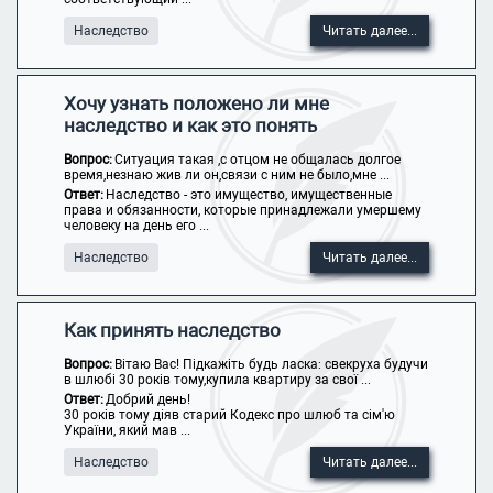
Наследство
Читать далее...
Хочу узнать положено ли мне
наследство и как это понять
Вопрос:
Ситуация такая ,с отцом не общалась долгое
время,незнаю жив ли он,связи с ним не было,мне ...
Ответ:
Наследство - это имущество, имущественные
права и обязанности, которые принадлежали умершему
человеку на день его ...
Наследство
Читать далее...
Как принять наследство
Вопрос:
Вітаю Вас! Підкажіть будь ласка: свекруха будучи
в шлюбі 30 років тому,купила квартиру за свої ...
Ответ:
Добрий день!
30 років тому діяв старий Кодекс про шлюб та сім'ю
України, який мав ...
Наследство
Читать далее...