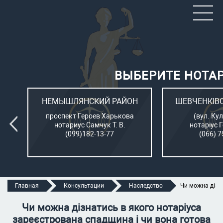
ВЫБЕРИТЕ НОТА
ОН
НЕМЫШЛЯНСКИЙ РАЙОН
ШЕВЧЕНКІВ
л.
проспект Героев Харькова
(вул. Кул
нотариус Самчук Т. В.
нотаріус 
(099)182-13-77
(066) 7
Главная
Консультации
Наследство
Чи можна дізна
Чи можна дізнатись в якого нотаріуса
зареєстрована спадщина і чи вона готова