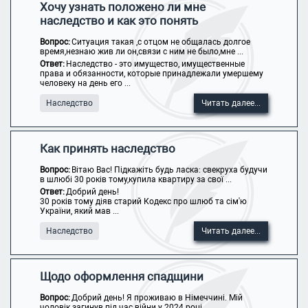
Хочу узнать положено ли мне
наследство и как это понять
Вопрос:
Ситуация такая ,с отцом не общалась долгое
время,незнаю жив ли он,связи с ним не было,мне ...
Ответ:
Наследство - это имущество, имущественные
права и обязанности, которые принадлежали умершему
человеку на день его ...
Наследство
Читать далее...
Как принять наследство
Вопрос:
Вітаю Вас! Підкажіть будь ласка: свекруха будучи
в шлюбі 30 років тому,купила квартиру за свої ...
Ответ:
Добрий день!
30 років тому діяв старий Кодекс про шлюб та сім'ю
України, який мав ...
Наследство
Читать далее...
Щодо оформлення спадщини
Вопрос:
Добрий день! Я проживаю в Німеччині. Мій
чоловік загинув під час війни у 2024 році. ...