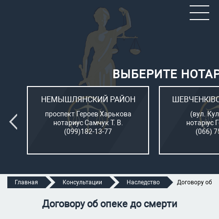
ВЫБЕРИТЕ НОТА
ОН
НЕМЫШЛЯНСКИЙ РАЙОН
ШЕВЧЕНКІВ
л.
проспект Героев Харькова
(вул. Кул
нотариус Самчук Т. В.
нотаріус 
(099)182-13-77
(066) 7
Главная
Консультации
Наследство
Договору об о
Договору об опеке до смерти