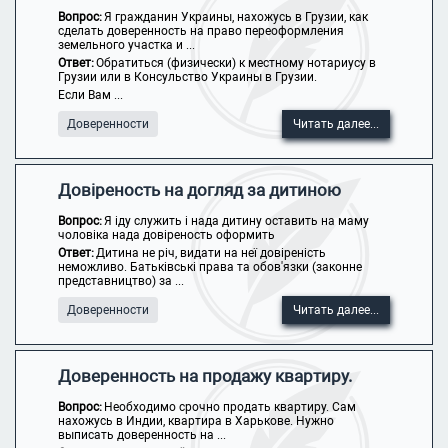
Вопрос:
Я гражданин Украины, нахожусь в Грузии, как
сделать доверенность на право переоформления
земельного участка и ...
Ответ:
Обратиться (физически) к местному нотариусу в
Грузии или в Консульство Украины в Грузии.
Если Вам ...
Доверенности
Читать далее...
Довіреность на догляд за дитиною
Вопрос:
Я іду служить і нада дитину оставить на маму
чоловіка нада довіреность оформить
Ответ:
Дитина не річ, видати на неї довіреність
неможливо. Батьківські права та обов'язки (законне
представництво) за ...
Доверенности
Читать далее...
Доверенность на продажу квартиру.
Вопрос:
Необходимо срочно продать квартиру. Сам
нахожусь в Индии, квартира в Харькове. Нужно
выписать доверенность на ...