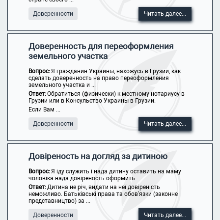
Доверенности
Читать далее...
Доверенность для переоформления
земельного участка
Вопрос:
Я гражданин Украины, нахожусь в Грузии, как
сделать доверенность на право переоформления
земельного участка и ...
Ответ:
Обратиться (физически) к местному нотариусу в
Грузии или в Консульство Украины в Грузии.
Если Вам ...
Доверенности
Читать далее...
Довіреность на догляд за дитиною
Вопрос:
Я іду служить і нада дитину оставить на маму
чоловіка нада довіреность оформить
Ответ:
Дитина не річ, видати на неї довіреність
неможливо. Батьківські права та обов'язки (законне
представництво) за ...
Доверенности
Читать далее...