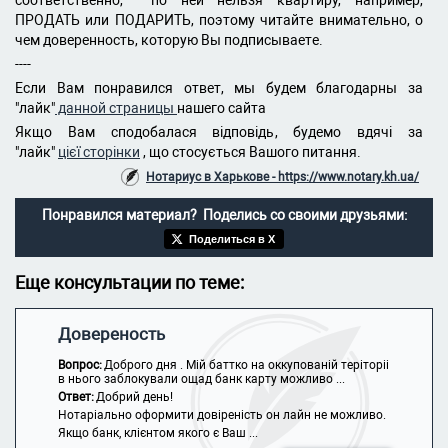
соответственно, по ней нельзя квартиру, например,
ПРОДАТЬ или ПОДАРИТЬ, поэтому читайте внимательно, о
чем доверенность, которую Вы подписываете.
----
Если Вам понравился ответ, мы будем благодарны за
"лайк"
данной страницы
нашего сайта
Якщо Вам сподобалася відповідь, будемо вдячі за
"лайк"
цієї сторінки
, що стосується Вашого питання.
Нотариус в Харькове - https://www.notary.kh.ua/
Понравился материал? Поделись со своими друзьями:
Поделиться в X
Еще консультации по теме:
Довереность
Вопрос:
Доброго дня . Мій баттко на оккупованій теріторіі
в нього заблокували ощад банк карту можливо ...
Ответ:
Добрий день!
Нотаріально оформити довіреність он лайн не можливо.
Якщо банк, клієнтом якого є Ваш ...