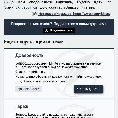
Якщо Вам сподобалася відповідь, будемо вдячі за
"лайк"
цієї сторінки
, що стосується Вашого питання.
Нотариус в Харькове - https://www.notary.kh.ua/
Понравился материал? Поделись со своими друзьями:
Поделиться в X
Еще консультации по теме:
Довереность
Вопрос:
Доброго дня . Мій баттко на оккупованій теріторіі
в нього заблокували ощад банк карту можливо ...
Ответ:
Добрий день!
Нотаріально оформити довіреність он лайн не можливо.
Якщо банк, клієнтом якого є Ваш ...
Доверенности
Читать далее...
Гараж
Вопрос:
Здравствуйте подскажите пожалуйста есть