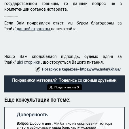
государственной границы, то данный вопрос не в
компетенции органов нотариата.
------------
Если Вам понравился ответ, мы будем благодарны за
"лайк"
данной страницы
нашего сайта
Якщо Вам сподобалася відповідь, будемо вдячі за
"лайк"
цієї сторінки
, що стосується Вашого питання.
Нотариус в Харькове - https://www.notary.kh.ua/
Понравился материал? Поделись со своими друзьями:
Поделиться в X
Еще консультации по теме:
Довереность
Вопрос:
Доброго дня . Мій баттко на оккупованій теріторіі
в нього заблокували ощад банк карту можливо ...