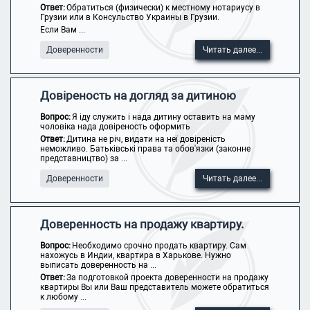
Ответ:
Обратиться (физически) к местному нотариусу в
Грузии или в Консульство Украины в Грузии.
Если Вам ...
Доверенности
Читать далее...
Довіреность на догляд за дитиною
Вопрос:
Я іду служить і нада дитину оставить на маму
чоловіка нада довіреность оформить
Ответ:
Дитина не річ, видати на неї довіреність
неможливо. Батьківські права та обов'язки (законне
представництво) за ...
Доверенности
Читать далее...
Доверенность на продажу квартиру.
Вопрос:
Необходимо срочно продать квартиру. Сам
нахожусь в Индии, квартира в Харькове. Нужно
выписать доверенность на ...
Ответ:
За подготовкой проекта доверенности на продажу
квартиры Вы или Ваш представитель можете обратиться
к любому ...