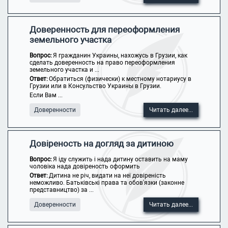
Доверенность для переоформления
земельного участка
Вопрос:
Я гражданин Украины, нахожусь в Грузии, как
сделать доверенность на право переоформления
земельного участка и ...
Ответ:
Обратиться (физически) к местному нотариусу в
Грузии или в Консульство Украины в Грузии.
Если Вам ...
Доверенности
Читать далее...
Довіреность на догляд за дитиною
Вопрос:
Я іду служить і нада дитину оставить на маму
чоловіка нада довіреность оформить
Ответ:
Дитина не річ, видати на неї довіреність
неможливо. Батьківські права та обов'язки (законне
представництво) за ...
Доверенности
Читать далее...