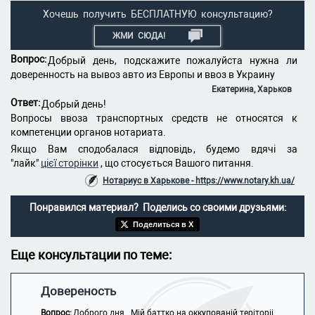
Хочешь получить БЕСПЛАТНУЮ консультацию?
ЖМИ СЮДА!
Вопрос:
Добрый день, подскажите пожалуйста нужна ли
доверенность на вывоз авто из Европы и ввоз в Украину
Екатерина, Харьков
Ответ:
Добрый день!
Вопросы ввоза транспортных средств не относятся к
компетенции органов нотариата.
Якщо Вам сподобалася відповідь, будемо вдячі за
"лайк"
цієї сторінки
, що стосується Вашого питання.
Нотариус в Харькове - https://www.notary.kh.ua/
Понравился материал? Поделись со своими друзьями:
Поделиться в X
Еще консультации по теме:
Довереность
Вопрос:
Доброго дня . Мій баттко на оккупованій теріторіі