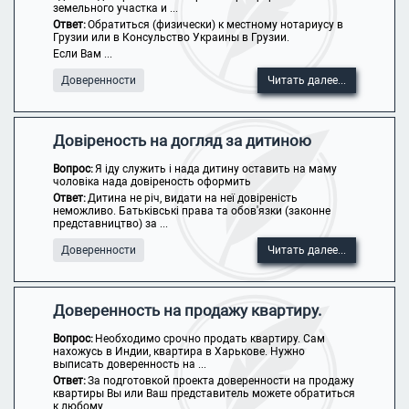
земельного участка и ...
Ответ:
Обратиться (физически) к местному нотариусу в
Грузии или в Консульство Украины в Грузии.
Если Вам ...
Доверенности
Читать далее...
Довіреность на догляд за дитиною
Вопрос:
Я іду служить і нада дитину оставить на маму
чоловіка нада довіреность оформить
Ответ:
Дитина не річ, видати на неї довіреність
неможливо. Батьківські права та обов'язки (законне
представництво) за ...
Доверенности
Читать далее...
Доверенность на продажу квартиру.
Вопрос:
Необходимо срочно продать квартиру. Сам
нахожусь в Индии, квартира в Харькове. Нужно
выписать доверенность на ...
Ответ:
За подготовкой проекта доверенности на продажу
квартиры Вы или Ваш представитель можете обратиться
к любому ...