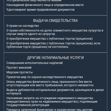
Что физическое лицо является живым
Нахождения физического лица в определенном месте
Удостоверяет время предъявления документов
ВЫДАЧА СВИДЕТЕЛЬСТВА
О праве на наследство
О праве собственности на долю совместного имущества супругов в
случае смерти одного из супругов
О приобретении имущества с публичных торгов (аукционов)
О приобретении имущества с публичных торгов (аукционов), если
публичные торги (аукционы) не состоялись
ДРУГИЕ НОТАРИАЛЬНЫЕ УСЛУГИ
Совершение исполнительных надписей
Протест векселей
Морские протесты
Принятие мер по охране наследственного имущества
Опись имущества физического лица, признанного без вести
отсутствующим или место пребывания, которого неизвестно
Выдача дубликатов нотариальных документов, хранящихся в делах
нотариуса
Наложение запрета на отчуждение недвижимого имущества
(имущественных прав на недвижимое имущество), подлежащее
государственной регистрации
Передача заявлений физических и юридических лиц другим