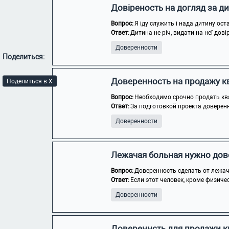
Довіреность на догляд за д
Вопрос:
Я іду служить і нада дитину ос
Ответ:
Дитина не річ, видати на неї дові
Доверенности
Поделиться:
Доверенность на продажу к
Поделиться в X
Вопрос:
Необходимо срочно продать ква
Ответ:
За подготовкой проекта доверен
Доверенности
Лежачая больная нужно дов
Вопрос:
Доверенность сделать от лежа
Ответ:
Если этот человек, кроме физичес
Доверенности
Довереннсть для продажи 