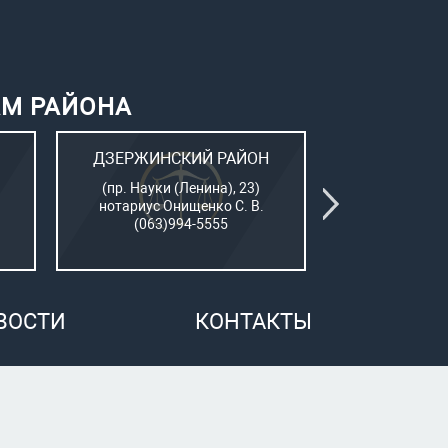
АМ РАЙОНА
ДЗЕРЖИНСКИЙ РАЙОН
КИЕВСК
(пр. Науки (Ленина), 23)
(Пушкинский
нотариус Онищенко С. В.
нотар. Сам
(063)994-5555
(050)7
ВОСТИ
КОНТАКТЫ