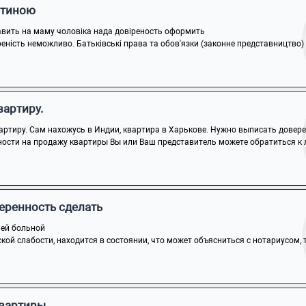
итиною
тавить на маму чоловіка нада довіреность оформить
реність неможливо. Батьківські права та обов'язки (законне представництво) з
вартиру.
ртиру. Сам нахожусь в Индии, квартира в Харькове. Нужно выписать доверен
ности на продажу квартиры Вы или Ваш представитель можете обратиться к л
еренность сделать
чей больной
кой слабости, находится в состоянии, что может объясниться с нотариусом, то
квартиры