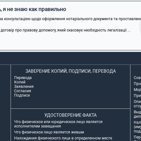
 я не знаю как правильно
за консультацією щодо оформлення нотаріального документа та проставлення
говір про правову допомогу, який скасовує необхідність легалізації ...
ЗАВЕРЕНИЕ КОПИЙ, ПОДПИСИ, ПЕРЕВОДА
Перевода
Сов
Копий
Про
Заявления
Мор
Согласия
Подписи
При
Опи
отс
Выд
УДОСТОВЕРЕНИЕ ФАКТА
дел
Что физическое или юридическое лицо является
Нал
исполнителем завещания
(им
под
Что физическое лицо является живым
Пер
Нахождения физического лица в определенном месте