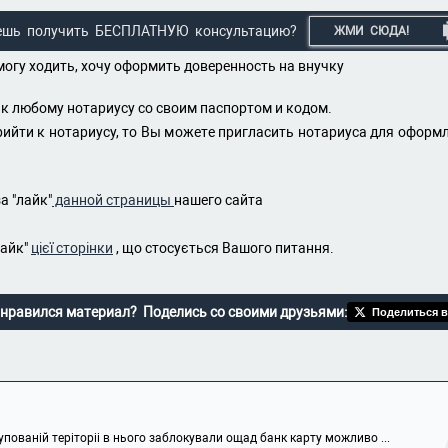
ешь получить БЕСПЛАТНУЮ консультацию?
ЖМИ СЮДА!
 могу ходить, хочу оформить доверенность на внучку
к любому нотариусу со своим паспортом и кодом.
ийти к нотариусу, то Вы можете пригласить нотариуса для оформле
а "лайк"
данной страницы
нашего сайта
лайк"
цієї сторінки
, що стосується Вашого питання.
нравился материал? Поделись со своими друзьями:
Поделиться в
упованій теріторіі в нього заблокували ощад банк карту можливо ...