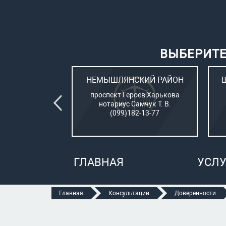
ВЫБЕРИТЕ
ВСКИЙ РАЙОН
НЕМЫШЛЯНСКИЙ РАЙОН
овый (стар. ул.
проспект Героев Харькова
о, 15)
нотариус Самчук Т. В.
рбатюк В. С.
(099)182-13-77
47-70-05
ГЛАВНАЯ
УСЛУ
Главная
Консультации
Доверенности