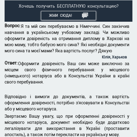
Хочешь получить БЕСПЛАТНУЮ консультацию?
ЖМИ СЮДА!
Вопрос:
Я та мій син перебуваємо в Німеччині. Син закінчив
навчання в українському учбовому закладі. Чи можливо
оформити довіреність на отримання диплому в Харкові на
мою маму, тобто бабусю мого сина? Які необхідні документи
мого сина та моєї мами? Яка вартість послуг? Дякую
Юлія, Харьков
Ответ:
Оформити довіреність Ваш син може виключно за
місцем свого фізичного перебування: у місцевого
(німецького) нотаріуса або в Консульстві України в країні
свого перебування.
Відповідно і вимоги до документів, а також вартість
оформлення довіреності, потрібно з'ясовувати в Консульстві
або у місцевого нотаріуса.
Звертаємо Вашу увагу, що при оформленні довіреності у
місцевого нотаріуса, документ необхідно буде додатково
легалізувати для використання в Україні (проставити
апостиль), а також потім перекласти на українську мову.