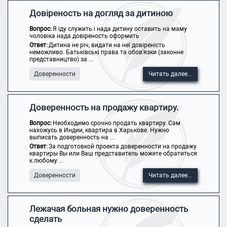
Довіреность на догляд за дитиною
Вопрос:
Я іду служить і нада дитину оставить на маму
чоловіка нада довіреность оформить
Ответ:
Дитина не річ, видати на неї довіреність
неможливо. Батьківські права та обов'язки (законне
представництво) за ...
Доверенности
Читать далее...
Доверенность на продажу квартиру.
Вопрос:
Необходимо срочно продать квартиру. Сам
нахожусь в Индии, квартира в Харькове. Нужно
выписать доверенность на ...
Ответ:
За подготовкой проекта доверенности на продажу
квартиры Вы или Ваш представитель можете обратиться
к любому ...
Доверенности
Читать далее...
Лежачая больная нужно доверенность
сделать