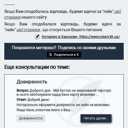
---------
Якщо Вам сподобалась відповідь, будемо вдячні за "лайк"
цієї
сторінки
нашого сайту
Якщо Вам сподобалася відповідь, будемо вдячі за
"лайк"
цієї сторінки
, що стосується Вашого питання.
Нотариус в Харькове - https://www.notary.kh.ua/
Понравился материал? Поделись со своими друзьями:
Поделиться в X
Еще консультации по теме:
Довереность
Вопрос:
Доброго дня . Мій баттко на оккупованій теріторіі
в нього заблокували ощад банк карту можливо ...
Ответ:
Добрий день!
Нотаріально оформити довіреність он лайн не можливо.
Якщо банк, клієнтом якого є Ваш ...
Доверенности
Читать далее...