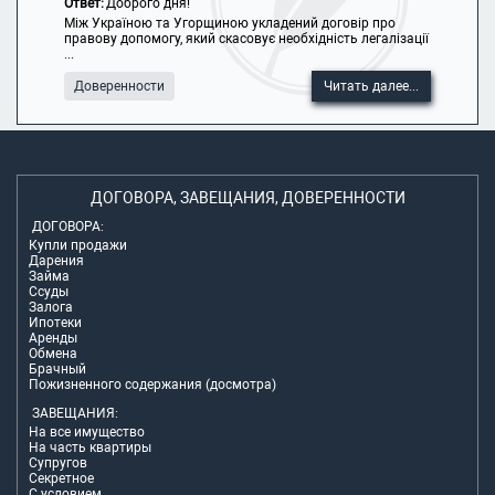
Ответ:
Доброго дня!
Між Україною та Угорщиною укладений договір про
правову допомогу, який скасовує необхідність легалізації
...
Доверенности
Читать далее...
ДОГОВОРА, ЗАВЕЩАНИЯ, ДОВЕРЕННОСТИ
ДОГОВОРА:
Купли продажи
Дарения
Займа
Ссуды
Залога
Ипотеки
Аренды
Обмена
Брачный
Пожизненного содержания (досмотра)
ЗАВЕЩАНИЯ:
На все имущество
На часть квартиры
Супругов
Секретное
С условием