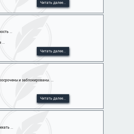
Читать далее...
сть ...
...
Читать далее...
осрочены и заблокированы. ...
Читать далее...
хать ...