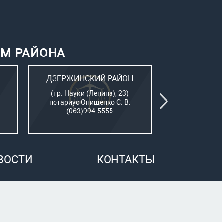
АМ РАЙОНА
ДЗЕРЖИНСКИЙ РАЙОН
КИЕВСК
(пр. Науки (Ленина), 23)
(Пушкинский
нотариус Онищенко С. В.
нотар. Сам
(063)994-5555
(050)7
ВОСТИ
КОНТАКТЫ