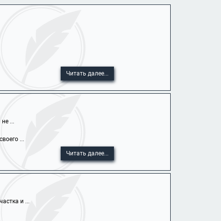
Читать далее...
е ...
оего ...
Читать далее...
стка и ...