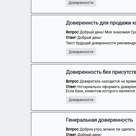
Доверенности
Довереннсть для продажи 
Вопрос:
Добрый день! Моя знакомая Гра
Ответ:
Добрый день!
Текст будущей доверенности рекомендуе
Доверенности
Доверенность без присутст
Вопрос:
Доверитель находится на време
Ответ:
Нотариально оформить доверенн
Если банк, клиентом которого является 
Доверенности
Генеральная доверенность
Вопрос:
Доброе утро, можно ли сделать 
Ответ:
Добрый день!