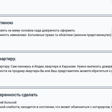
итиною
тавить на маму чоловіка нада довіреность оформить
реність неможливо. Батьківські права та обов'язки (законне представництво) з
вартиру.
ртиру. Сам нахожусь в Индии, квартира в Харькове. Нужно выписать доверен
ности на продажу квартиры Вы или Ваш представитель можете обратиться к л
еренность сделать
чей больной
кой слабости, находится в состоянии, что может объясниться с нотариусом, то