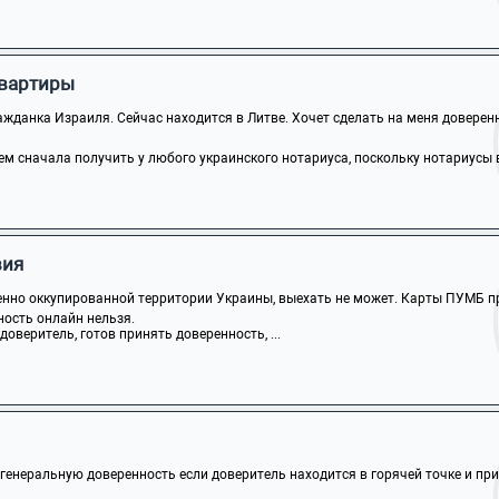
квартиры
жданка Израиля. Сейчас находится в Литве. Хочет сделать на меня доверенно
м сначала получить у любого украинского нотариуса, поскольку нотариусы в 
вия
нно оккупированной территории Украины, выехать не может. Карты ПУМБ пр
ость онлайн нельзя.
доверитель, готов принять доверенность, ...
генеральную доверенность если доверитель находится в горячей точке и прие