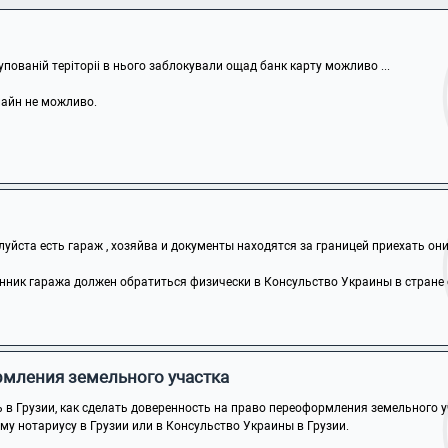
упованій теріторіі в нього заблокували ощад банк карту можливо ...
лайн не можливо.
йста есть гараж , хозяйва и документы находятся за границей приехать они н
ник гаража должен обратиться физически в Консульство Украины в стране св
мления земельного участка
в Грузии, как сделать доверенность на право переоформления земельного уча
му нотариусу в Грузии или в Консульство Украины в Грузии.