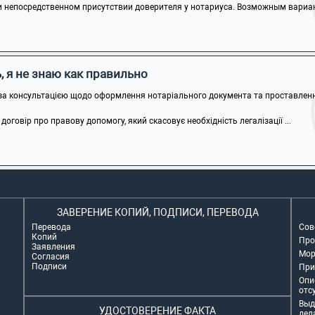
 непосредственном присутствии доверителя у нотариуса. Возможным вариан
 я не знаю как правильно
за консультацією щодо оформлення нотаріального документа та проставлення
говір про правову допомогу, який скасовує необхідність легалізації ...
ЗАВЕРЕНИЕ КОПИЙ, ПОДПИСИ, ПЕРЕВОДА
Перевода
Сов
Копий
Про
Заявления
Мор
Согласия
Подписи
При
Опи
отс
Выд
УДОСТОВЕРЕНИЕ ФАКТА
дел