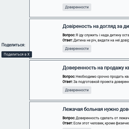
Доверенности
Довіреность на догляд за д
Вопрос:
Я іду служить і нада дитину ос
Ответ:
Дитина не річ, видати на неї дові
Поделиться:
Доверенности
Поделиться в X
Доверенность на продажу к
Вопрос:
Необходимо срочно продать ква
Ответ:
За подготовкой проекта доверен
Доверенности
Лежачая больная нужно дов
Вопрос:
Доверенность сделать от лежа
Ответ:
Если этот человек, кроме физичес