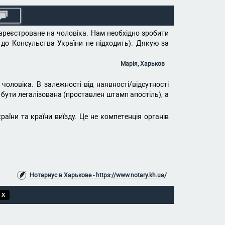
ареєстроване на чоловіка. Нам необхідно зробити
 до Консульства України не підходить). Дякую за
Марія, Харьков
ловіка. В залежності від наявності/відсутності
бути легалізована (проставлен штамп апостіль), а
аїни та країни виїзду. Це не компетенція органів
Нотариус в Харькове - https://www.notary.kh.ua/
 X