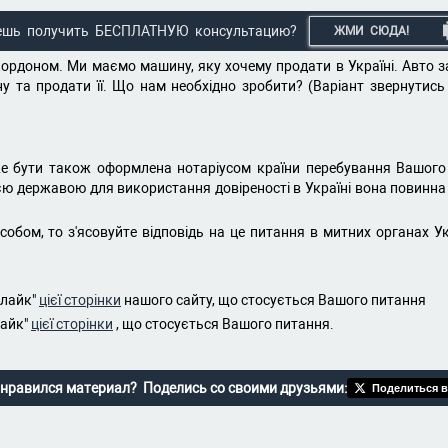
ешь получить БЕСПЛАТНУЮ консультацию?
ЖМИ СЮДА!
кордоном. Ми маємо машину, яку хочему продати в Україні. Авто з
у та продати її. Що нам необхідно зробити? (Варіант звернутись
 бути також оформлена нотаріусом країни перебування Вашого чо
єю державою для використання довіреності в Україні вона повинна 
бом, то з'ясовуйте відповідь на це питання в митних органах Укр
"лайк"
цієї сторінки
нашого сайту, що стосується Вашого питання
лайк"
цієї сторінки
, що стосується Вашого питання.
нравился материал? Поделись со своими друзьями:
Поделиться в