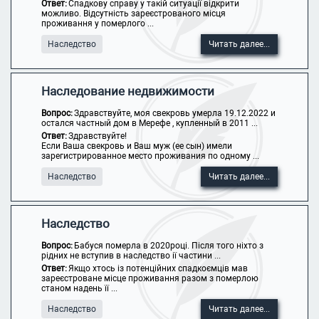
Ответ:
Спадкову справу у такій ситуації відкрити
можливо. Відсутність зареєстрованого місця
проживання у померлого ...
Наследство
Читать далее...
Наследование недвижимости
Вопрос:
Здравствуйте, моя свекровь умерла 19.12.2022 и
остался частный дом в Мерефе , купленный в 2011 ...
Ответ:
Здравствуйте!
Если Ваша свекровь и Ваш муж (ее сын) имели
зарегистрированное место проживания по одному ...
Наследство
Читать далее...
Наследство
Вопрос:
Бабуся померла в 2020році. Після того ніхто з
рідних не вступив в наследство ії частини ...
Ответ:
Якщо хтось із потенційних спадкоємців мав
зареєстроване місце проживання разом з померлою
станом надень її ...
Наследство
Читать далее...