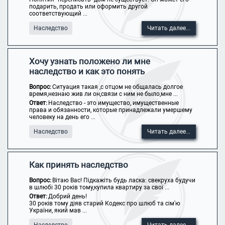
подарить, продать или оформить другой
соответствующий ...
Наследство
Читать далее...
Хочу узнать положено ли мне
наследство и как это понять
Вопрос:
Ситуация такая ,с отцом не общалась долгое
время,незнаю жив ли он,связи с ним не было,мне ...
Ответ:
Наследство - это имущество, имущественные
права и обязанности, которые принадлежали умершему
человеку на день его ...
Наследство
Читать далее...
Как принять наследство
Вопрос:
Вітаю Вас! Підкажіть будь ласка: свекруха будучи
в шлюбі 30 років тому,купила квартиру за свої ...
Ответ:
Добрий день!
30 років тому діяв старий Кодекс про шлюб та сім'ю
України, який мав ...