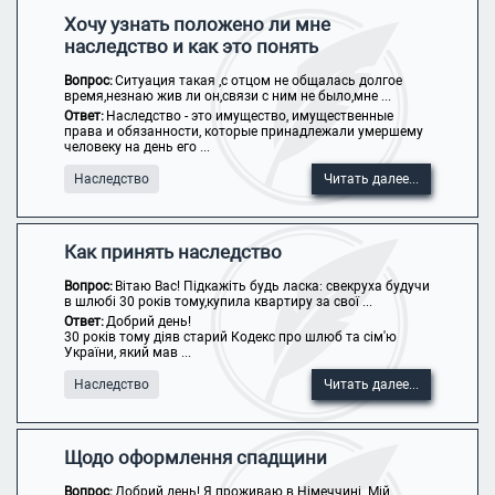
Хочу узнать положено ли мне
наследство и как это понять
Вопрос:
Ситуация такая ,с отцом не общалась долгое
время,незнаю жив ли он,связи с ним не было,мне ...
Ответ:
Наследство - это имущество, имущественные
права и обязанности, которые принадлежали умершему
человеку на день его ...
Наследство
Читать далее...
Как принять наследство
Вопрос:
Вітаю Вас! Підкажіть будь ласка: свекруха будучи
в шлюбі 30 років тому,купила квартиру за свої ...
Ответ:
Добрий день!
30 років тому діяв старий Кодекс про шлюб та сім'ю
України, який мав ...
Наследство
Читать далее...
Щодо оформлення спадщини
Вопрос:
Добрий день! Я проживаю в Німеччині. Мій