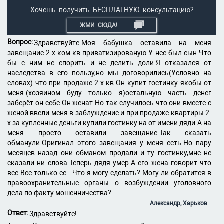
Хочешь получить БЕСПЛАТНУЮ консультацию?
ЖМИ СЮДА!
Вопрос:
Здравствуйте.Моя бабушка оставила на меня
завещание.2-х ком.кв.приватизированую.У нее был сын.Что
бы с ним не спорить и не делить доли.Я отказался от
наследства в его пользу,но мы договорились(Условно на
словах) что при продаже 2-х.кв.Он купит гостинку якобы от
меня.(хозяином буду только я)остальную часть денег
заберёт он себе.Он женат.Но так случилось что они вместе с
женой ввели меня в заблуждение и при продаже квартиры 2-
х за купленные деньги купили гостинку на от имени дяди.А на
меня просто оставили завещание.Так сказать
обманули.Оригинал этого завещания у меня есть.Но пару
месяцев назад они обманом продали и ту гостинку,мне не
сказали ни слова.Теперь дядя умер.А его жена говорит что
все.Все только ее...Что я могу сделать? Могу ли обратится в
правоохранительные органы о возбуждении уголовного
дела по факту мошенничества?
Александр, Харьков
Ответ:
Здравствуйте!