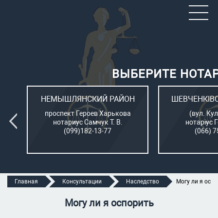
ВЫБЕРИТЕ НОТА
ОН
НЕМЫШЛЯНСКИЙ РАЙОН
ШЕВЧЕНКІВ
л.
проспект Героев Харькова
(вул. Кул
нотариус Самчук Т. В.
нотаріус 
(099)182-13-77
(066) 7
Главная
Консультации
Наследство
Могу ли я осп
Могу ли я оспорить