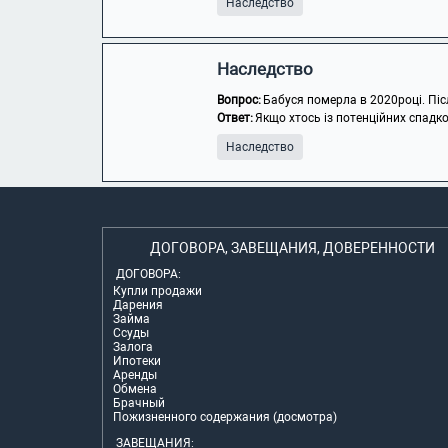
Наследство
Наследство
Вопрос:
Бабуся померла в 2020році. Після
Ответ:
Якщо хтось із потенційних спадк
Наследство
ДОГОВОРА, ЗАВЕЩАНИЯ, ДОВЕРЕННОСТИ
ДОГОВОРА:
Купли продажи
Дарения
Займа
Ссуды
Залога
Ипотеки
Аренды
Обмена
Брачный
Пожизненного содержания (досмотра)
ЗАВЕЩАНИЯ: