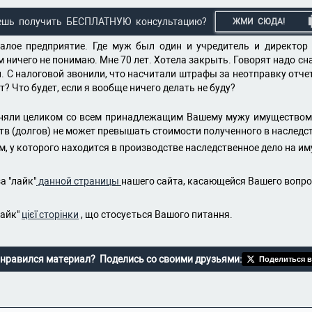
ешь получить БЕСПЛАТНУЮ консультацию?
ЖМИ СЮДА!
алое предприятие. Где муж был один и учредитель и директор 
ом ничего не понимаю. Мне 70 лет. Хотела закрыть. Говорят надо с
он. С налоговой звонили, что насчитали штрафы за неотправку отче
т? Что будет, если я вообще ничего делать не буду?
риняли целиком со всем принадлежащим Вашему мужу имуществом
ств (долгов) не может превышать стоимости полученного в наслед
м, у которого находится в производстве наследственное дело на и
а "лайк"
данной страницы
нашего сайта, касающейся Вашего вопр
лайк"
цієї сторінки
, що стосується Вашого питання.
нравился материал? Поделись со своими друзьями:
Поделиться в