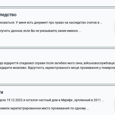
следство
соваться. У меня есть документ про право на наследство счетов в ...
учить данные, если Вы не указываете, какие именно ...
 відкриття спадкової справи після загибелі мого сина, військовослужбовця. 
 відкрити можливо. Відсутність зареєстрованого місця проживання у померлого
ти
рла 19.12.2022 и остался частный дом в Мерефе , купленный в 2011 ...
 имели зарегистрированное место проживания по одному ...