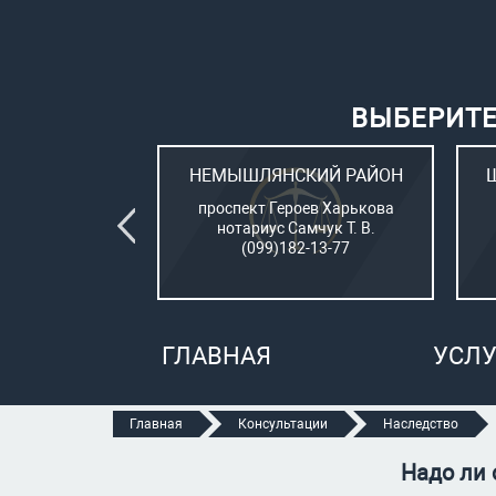
ВЫБЕРИТЕ
ВСКИЙ РАЙОН
НЕМЫШЛЯНСКИЙ РАЙОН
овый (стар. ул.
проспект Героев Харькова
о, 15)
нотариус Самчук Т. В.
рбатюк В. С.
(099)182-13-77
47-70-05
ГЛАВНАЯ
УСЛУ
Главная
Консультации
Наследство
Надо ли 