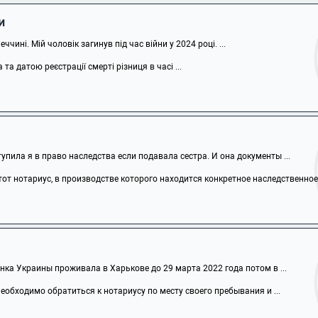
и
чині. Мій чоловік загинув під час війни у 2024 році. ...
а датою реєстрації смерті різниця в часі ...
тупила я в право наследства если подавала сестра. И она документы ...
от нотариус, в производстве которого находится конкретное наследственное .
ка Украины проживала в Харькове до 29 марта 2022 года потом в ...
обходимо обратиться к нотариусу по месту своего пребывания и ...