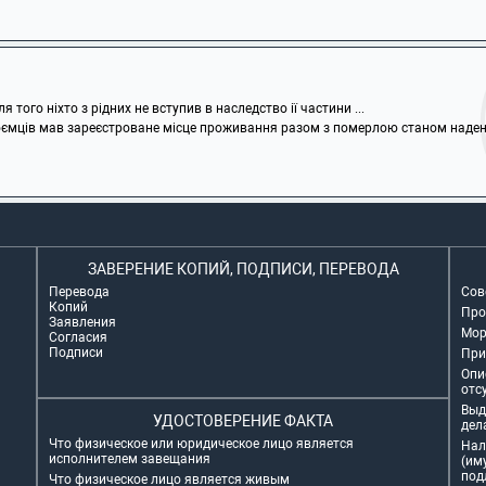
 того ніхто з рідних не вступив в наследство ії частини ...
оємців мав зареєстроване місце проживання разом з померлою станом надень ї
ЗАВЕРЕНИЕ КОПИЙ, ПОДПИСИ, ПЕРЕВОДА
Перевода
Сов
Копий
Про
Заявления
Мор
Согласия
Подписи
При
Опи
отс
Выд
УДОСТОВЕРЕНИЕ ФАКТА
дел
Что физическое или юридическое лицо является
Нал
исполнителем завещания
(им
под
Что физическое лицо является живым