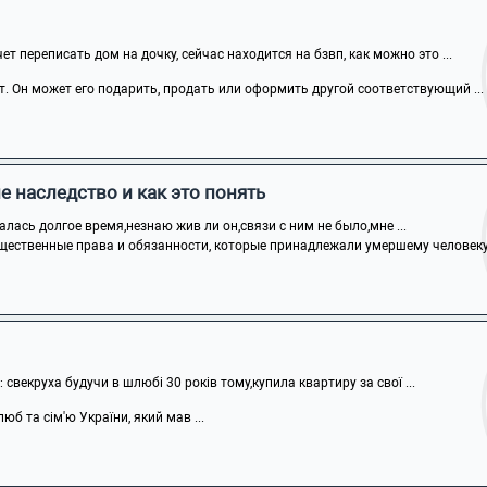
т переписать дом на дочку, сейчас находится на бзвп, как можно это ...
т. Он может его подарить, продать или оформить другой соответствующий ...
е наследство и как это понять
алась долгое время,незнаю жив ли он,связи с ним не было,мне ...
щественные права и обязанности, которые принадлежали умершему человеку н
: свекруха будучи в шлюбі 30 років тому,купила квартиру за свої ...
юб та сім'ю України, який мав ...