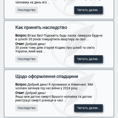
человеку на день его ...
Наследство
Читать далее...
Как принять наследство
Вопрос:
Вітаю Вас! Підкажіть будь ласка: свекруха будучи
в шлюбі 30 років тому,купила квартиру за свої ...
Ответ:
Добрий день!
30 років тому діяв старий Кодекс про шлюб та сім'ю
України, який мав ...
Наследство
Читать далее...
Щодо оформлення спадщини
Вопрос:
Добрий день! Я проживаю в Німеччині. Мій
чоловік загинув під час війни у 2024 році. ...
Ответ:
Добрий день!
Якщо між датою смерті Вашого чоловіка та датою
реєстрації смерті різниця в часі ...
Наследство
Читать далее...