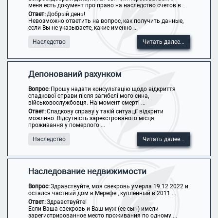
меня есть документ про право на наследство счетов в ...
Ответ:
Добрый день!
Невозможно ответить на вопрос, как получить данные,
если Вы не указываете, какие именно ...
Наследство
Читать далее...
Депонований рахунком
Вопрос:
Прошу надати консультацію щодо відкриття
спадкової справи після загибелі мого сина,
військовослужбовця. На момент смерті ...
Ответ:
Спадкову справу у такій ситуації відкрити
можливо. Відсутність зареєстрованого місця
проживання у померлого ...
Наследство
Читать далее...
Наследование недвижимости
Вопрос:
Здравствуйте, моя свекровь умерла 19.12.2022 и
остался частный дом в Мерефе , купленный в 2011 ...
Ответ:
Здравствуйте!
Если Ваша свекровь и Ваш муж (ее сын) имели
зарегистрированное место проживания по одному ...