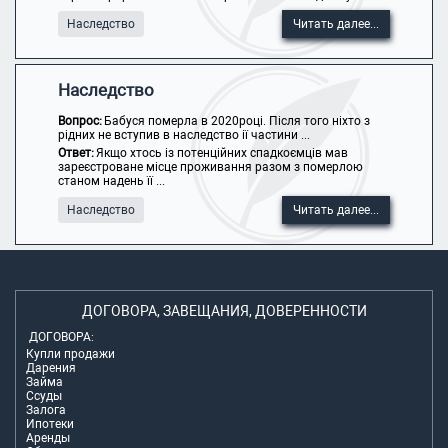
Наследство
Читать далее...
Наследство
Вопрос:
Бабуся померла в 2020році. Після того ніхто з
рідних не вступив в наследство ії частини ...
Ответ:
Якщо хтось із потенційних спадкоємців мав
зареєстроване місце проживання разом з померлою
станом надень її ...
Наследство
Читать далее...
ДОГОВОРА, ЗАВЕЩАНИЯ, ДОВЕРЕННОСТИ
ДОГОВОРА:
Купли продажи
Дарения
Займа
Ссуды
Залога
Ипотеки
Аренды