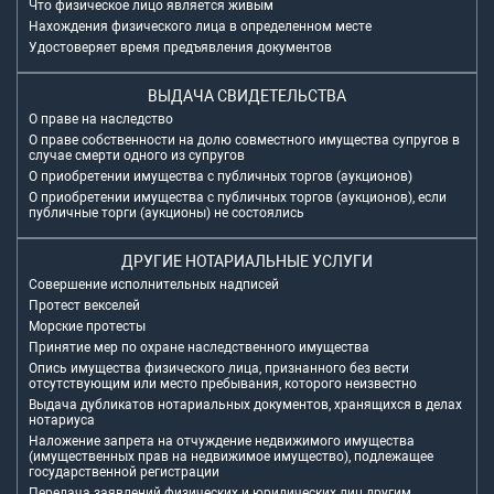
Что физическое лицо является живым
Нахождения физического лица в определенном месте
Удостоверяет время предъявления документов
ВЫДАЧА СВИДЕТЕЛЬСТВА
О праве на наследство
О праве собственности на долю совместного имущества супругов в
случае смерти одного из супругов
О приобретении имущества с публичных торгов (аукционов)
О приобретении имущества с публичных торгов (аукционов), если
публичные торги (аукционы) не состоялись
ДРУГИЕ НОТАРИАЛЬНЫЕ УСЛУГИ
Совершение исполнительных надписей
Протест векселей
Морские протесты
Принятие мер по охране наследственного имущества
Опись имущества физического лица, признанного без вести
отсутствующим или место пребывания, которого неизвестно
Выдача дубликатов нотариальных документов, хранящихся в делах
нотариуса
Наложение запрета на отчуждение недвижимого имущества
(имущественных прав на недвижимое имущество), подлежащее
государственной регистрации
Передача заявлений физических и юридических лиц другим