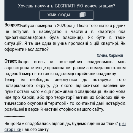
Хочешь получить БЕСПЛАТНУЮ консультацию?
ЖМИ СЮДА!
Вопрос:
Бабуся померла в 2020році. Після того ніхто з рідних
не вступив в наследство ії частини в квартирі яка
приватизована(вона була власниця). Як бути в такій
ситуації?. Я та ще одна внучка прописані в цій квартирі. Як
оформити наслідство?
Олена, Харьков
Ответ:
Якщо хтось із потенційних спадкоємців мав
зареєстроване місце проживання разом з померлою станом
надень її смерті - то такі спадкоємці і прийняли спадщину.
Тепер їм необхідно звернутися до нотаріуса того
нотаріального округу, до якого відноситься населенний
пункт останнього місця проживання спадкодаця. Якщо мова
йде про Харків, або про территорії активних бойових дій чи
тимчасово окуповані території - то контактні дані нотаріусів
розміщені в верхній частині сторінок нашого сайту.
-----------------
Якщо Вам сподобалась відповідь, будемо вдячні за "лайк"
цієї
сторінки
нашого сайту