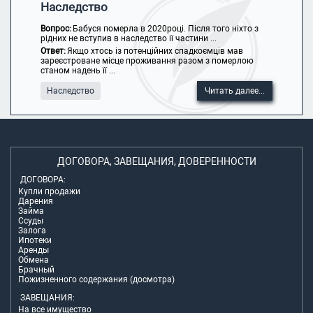
Наследство
Вопрос:
Бабуся померла в 2020році. Після того ніхто з
рідних не вступив в наследство ії частини ...
Ответ:
Якщо хтось із потенційних спадкоємців мав
зареєстроване місце проживання разом з померлою
станом надень її ...
Наследство
Читать далее...
ДОГОВОРА, ЗАВЕЩАНИЯ, ДОВЕРЕННОСТИ
ДОГОВОРА:
Купли продажи
Дарения
Займа
Ссуды
Залога
Ипотеки
Аренды
Обмена
Брачный
Пожизненного содержания (досмотра)
ЗАВЕЩАНИЯ:
На все имущество