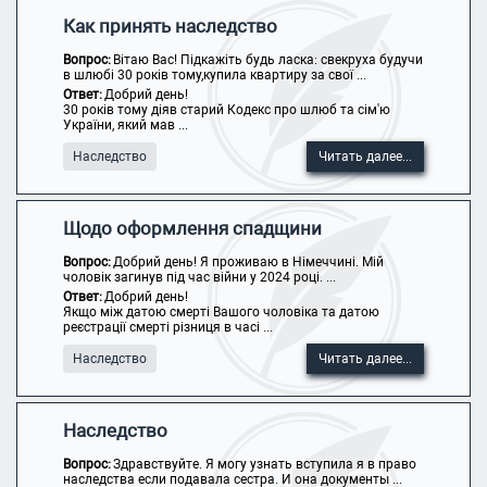
Как принять наследство
Вопрос:
Вітаю Вас! Підкажіть будь ласка: свекруха будучи
в шлюбі 30 років тому,купила квартиру за свої ...
Ответ:
Добрий день!
30 років тому діяв старий Кодекс про шлюб та сім'ю
України, який мав ...
Наследство
Читать далее...
Щодо оформлення спадщини
Вопрос:
Добрий день! Я проживаю в Німеччині. Мій
чоловік загинув під час війни у 2024 році. ...
Ответ:
Добрий день!
Якщо між датою смерті Вашого чоловіка та датою
реєстрації смерті різниця в часі ...
Наследство
Читать далее...
Наследство
Вопрос:
Здравствуйте. Я могу узнать вступила я в право
наследства если подавала сестра. И она документы ...