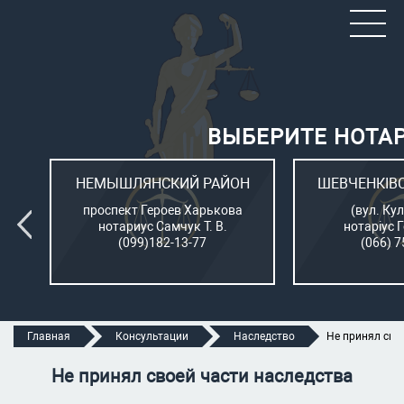
ВЫБЕРИТЕ НОТА
ОН
НЕМЫШЛЯНСКИЙ РАЙОН
ШЕВЧЕНКІВ
л.
проспект Героев Харькова
(вул. Кул
нотариус Самчук Т. В.
нотаріус 
(099)182-13-77
(066) 7
Главная
Консультации
Наследство
Не принял сво
Не принял своей части наследства