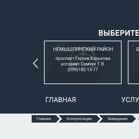
ВЫБЕРИТЕ
ВСКИЙ РАЙОН
НЕМЫШЛЯНСКИЙ РАЙОН
овый (стар. ул.
проспект Героев Харькова
о, 15)
нотариус Самчук Т. В.
рбатюк В. С.
(099)182-13-77
47-70-05
ГЛАВНАЯ
УСЛУ
Главная
Консультации
Завещания