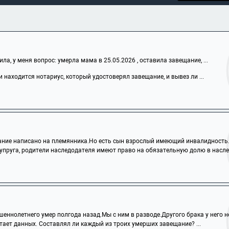
а, у меня вопрос: умерла мама в 25.05.2026 , оставила завещание, ...
 находится нотариус, который удостоверял завещание, и вывез ли ...
ние написано на племянника.Но есть сын взрослый имеющий инвалидность.М
упруга, родители наследодателя имеют право на обязательную долю в наслед
еннолетнего умер полгода назад.Мы с ним в разводе.Другого брака у него не 
тает данных. Составлял ли каждый из троих умерших завещание? ...