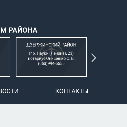
АМ РАЙОНА
ДЗЕРЖИНСКИЙ РАЙОН
КИЕВСК
(пр. Науки (Ленина), 23)
(Пушкинский
нотариус Онищенко С. В.
нотар. Сам
(063)994-5555
(050)7
ВОСТИ
КОНТАКТЫ