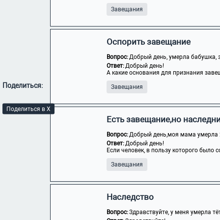
Завещания
Оспорить завещание
Вопрос:
Добрый день, умерла бабушка, з
Ответ:
Добрый день!
А какие основания для признания заве
Поделиться:
Завещания
Поделиться в X
Есть завещание,но наследн
Вопрос:
Добрый день,моя мама умерла 2 
Ответ:
Добрый день!
Если человек, в пользу которого было с
Завещания
Наследство
Вопрос:
Здравствуйте, у меня умерла тёт