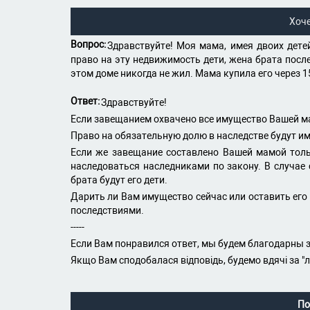
Хоч
Вопрос:
Здравствуйте! Моя мама, имея двоих дет
право на эту недвижимость дети, жена брата после
этом доме никогда не жил. Мама купила его через 1
Ответ:
Здравствуйте!
Если завещанием охвачено все имущество Вашей мам
Право на обязательную долю в наследстве будут им
Если же завещание составлено Вашей мамой толь
наследоваться наследниками по закону. В случае
брата будут его дети.
Дарить ли Вам имущество сейчас или оставить его
последствиями.
-----
Если Вам понравился ответ, мы будем благодарны з
Якщо Вам сподобалася відповідь, будемо вдячі за "
По