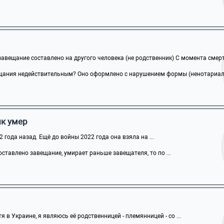
авещание составлено на другого человека (не родственник) С момента смерти
щания недействительным? Оно оформлено с нарушением формы (ненотариальн
ик умер
года назад. Ещё до войны 2022 года она взяла на ...
оставлено завещание, умирает раньше завещателя, то по ...
я в Украине, я являюсь её родственницей - племянницей - со ...