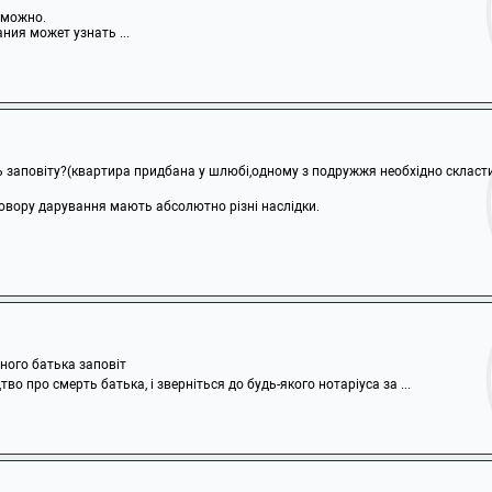
озможно.
ния может узнать ...
ь заповіту?(квартира придбана у шлюбі,одному з подружжя необхідно скласти за
овору дарування мають абсолютно різні наслідки.
йного батька заповіт
тво про смерть батька, і зверніться до будь-якого нотаріуса за ...