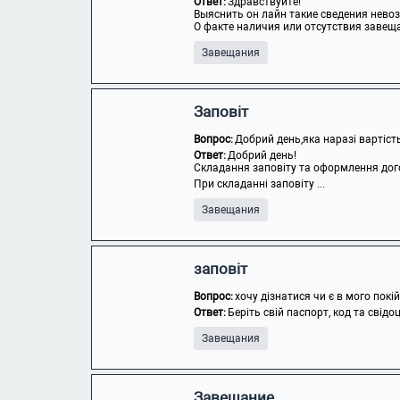
Ответ:
Здравствуйте!
Выяснить он лайн такие сведения нев
О факте наличия или отсутствия завеща
Завещания
Заповіт
Вопрос:
Добрий день,яка наразі вартіст
Ответ:
Добрий день!
Складання заповіту та оформлення дог
При складанні заповіту ...
Завещания
заповіт
Вопрос:
хочу дізнатися чи є в мого покі
Ответ:
Беріть свій паспорт, код та свідоц
Завещания
Завещание