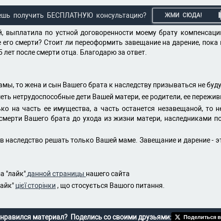
ешь получить БЕСПЛАТНУЮ консультацию?
ЖМИ СЮДА!
ей, выплатила по устной договоренности моему брату компенсац
 его смерти? Стоит ли переоформить завещание на дарение, пока 
5 лет после смерти отца. Благодарю за ответ.
ы, то жена и сын Вашего брата к наследству призываться не буду
еть нетрудоспособные дети Вашей матери, ее родители, ее пережив
ко на часть ее имущества, а часть останется незавещаной, то 
 смерти Вашего брата до ухода из жизни матери, наследниками п
 в наследство решать только Вашей маме. Завещание и дарение -
а "лайк"
данной страницы
нашего сайта
лайк"
цієї сторінки
, що стосується Вашого питання.
нравился материал? Поделись со своими друзьями:
Поделиться в