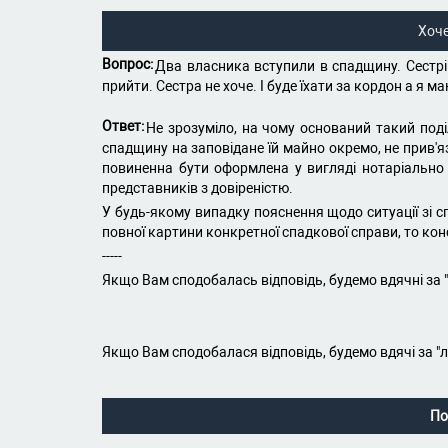
Хоч
Вопрос:
Два власника вступили в спадщину. Сестрі
прийти. Сестра не хоче. І буде їхати за кордон а я
Ответ:
Не зрозуміло, на чому оснований такий под
спадщину на заповідане їй майно окремо, не прив'
повиненна бути оформлена у вигляді нотаріально п
представників з довіреністю.
У будь-якому випадку пояснення щодо ситуації зі с
повної картини конкретної спадкової справи, то кон
-----
Якщо Вам сподобалась відповідь, будемо вдячні за 
Якщо Вам сподобалася відповідь, будемо вдячі за "
По