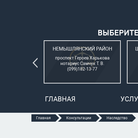
ВЫБЕРИТЕ
ВСКИЙ РАЙОН
НЕМЫШЛЯНСКИЙ РАЙОН
овый (стар. ул.
проспект Героев Харькова
о, 15)
нотариус Самчук Т. В.
рбатюк В. С.
(099)182-13-77
47-70-05
ГЛАВНАЯ
УСЛУ
Главная
Консультации
Наследство