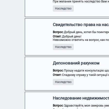
При желании принять наследство Вам не
Наследство
Свидетельство права на на
Вопрос:
Добрый день, хотел бы поинтере
Ответ:
Добрый день!
Невозможно ответить на вопрос, как пол
Наследство
Депонований рахунком
Вопрос:
Прошу надати консультацію щодо
Ответ:
Спадкову справу у такій ситуації
Наследство
Наследование недвижимос
Вопрос:
Здравствуйте, моя свекровь уме