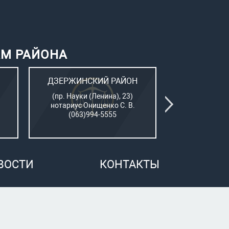
АМ РАЙОНА
ДЗЕРЖИНСКИЙ РАЙОН
КИЕВСК
(пр. Науки (Ленина), 23)
(Пушкинский
нотариус Онищенко С. В.
нотар. Сам
(063)994-5555
(050)7
ВОСТИ
КОНТАКТЫ