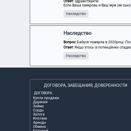
Ответ:
Здравствуйте!
Если Ваша свекровь и Ваш муж (ее сын)
Наследство
Наследство
Вопрос:
Бабуся померла в 2020році. Після
Ответ:
Якщо хтось із потенційних спадк
Наследство
ДОГОВОРА, ЗАВЕЩАНИЯ, ДОВЕРЕННОСТИ
ДОГОВОРА:
Купли продажи
Дарения
Займа
Ссуды
Залога
Ипотеки
Аренды
Обмена
Брачный