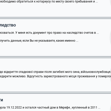
обходимо обратиться к нотариусу по месту своего пребывания и ...
следство
соваться. У меня есть документ про право на наследство счетов в ...
учить данные, если Вы не указываете, какие именно ...
 відкриття спадкової справи після загибелі мого сина, військовослужбовця. 
 відкрити можливо. Відсутність зареєстрованого місця проживання у померлого
ти
рла 19.12.2022 и остался частный дом в Мерефе , купленный в 2011 ...