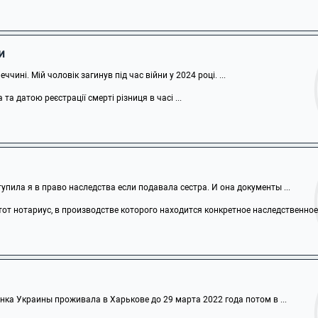
и
чині. Мій чоловік загинув під час війни у 2024 році. ...
а датою реєстрації смерті різниця в часі ...
тупила я в право наследства если подавала сестра. И она документы ...
от нотариус, в производстве которого находится конкретное наследственное .
ка Украины проживала в Харькове до 29 марта 2022 года потом в ...