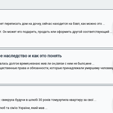
т переписать дом на дочку, сейчас находится на бзвп, как можно это ...
т. Он может его подарить, продать или оформить другой соответствующий ...
е наследство и как это понять
алась долгое время,незнаю жив ли он,связи с ним не было,мне ...
щественные права и обязанности, которые принадлежали умершему человеку н
: свекруха будучи в шлюбі 30 років тому,купила квартиру за свої ...
юб та сім'ю України, який мав ...