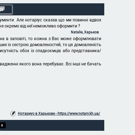
ументи. Але нотаріус сказав що ми повинні вдвох
вже окремо від неї неможливо оформити ?
Natalie, Харьков
на в заповіті, то кожна з Вас може оформлювати
ших із сестрою домовленостей, то ця домовленість
исутність обох із спадкоємців або представника/
вадженні якого вона перебуває. Всі інші не бачать
Нотариус в Харькове - https://www.notary.kh.ua/
 X