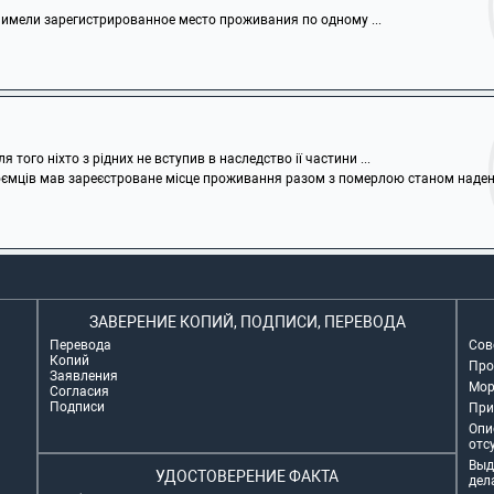
 имели зарегистрированное место проживания по одному ...
 того ніхто з рідних не вступив в наследство ії частини ...
оємців мав зареєстроване місце проживання разом з померлою станом надень ї
ЗАВЕРЕНИЕ КОПИЙ, ПОДПИСИ, ПЕРЕВОДА
Перевода
Сов
Копий
Про
Заявления
Мор
Согласия
Подписи
При
Опи
отс
Выд
УДОСТОВЕРЕНИЕ ФАКТА
дел