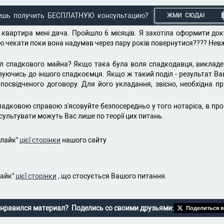
ешь получить БЕСПЛАТНУЮ консультацию?
ЖМИ СЮДА!
 квартира мені дача. Пройшло 6 місяців. Я захотіла оформити док
 маю чекати поки вона надумав через пару років повернутися???? Не
іл спадкового майна? Якщо така була воля спадкодавця, викладе
язуючись до іншого спадкоємця. Якщо ж такий поділ - результат Ва
освідченого договору. Для його укладання, звісно, необхідна пр
падковою справою з'ясовуйте безпосередньо у того нотаріса, в про
сультувати можуть Вас лише по теорії цих питань.
"лайк"
цієї сторінки
нашого сайту
лайк"
цієї сторінки
, що стосується Вашого питання.
нравился материал? Поделись со своими друзьями:
Поделиться в