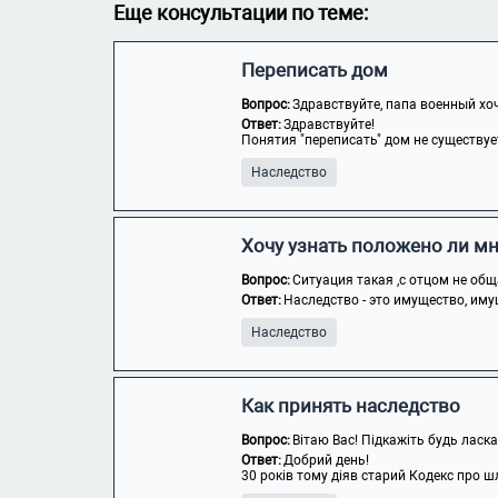
Еще консультации по теме:
Переписать дом
Вопрос:
Здравствуйте, папа военный хоче
Ответ:
Здравствуйте!
Понятия "переписать" дом не существуе
Наследство
Хочу узнать положено ли мн
Вопрос:
Ситуация такая ,с отцом не общ
Ответ:
Наследство - это имущество, иму
Наследство
Как принять наследство
Вопрос:
Вітаю Вас! Підкажіть будь ласка
Ответ:
Добрий день!
30 років тому діяв старий Кодекс про шл