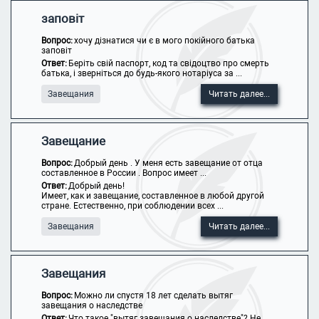
заповіт
Вопрос:
хочу дізнатися чи є в мого покійного батька
заповіт
Ответ:
Беріть свій паспорт, код та свідоцтво про смерть
батька, і зверніться до будь-якого нотаріуса за ...
Завещания
Читать далее...
Завещание
Вопрос:
Добрый день . У меня есть завещание от отца
составленное в России . Вопрос имеет ...
Ответ:
Добрый день!
Имеет, как и завещание, составленное в любой другой
стране. Естественно, при соблюдении всех ...
Завещания
Читать далее...
Завещания
Вопрос:
Можно ли спустя 18 лет сделать вытяг
завещания о наследстве
Ответ:
Что такое "вытяг завещания о наследстве"? Не