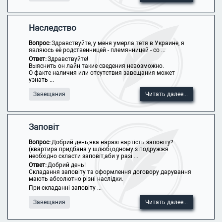
Наследство
Вопрос:
Здравствуйте, у меня умерла тётя в Украине, я
являюсь её родственницей - племянницей - со ...
Ответ:
Здравствуйте!
Выяснить он лайн такие сведения невозможно.
О факте наличия или отсутствия завещания может
узнать ...
Завещания
Читать далее...
Заповіт
Вопрос:
Добрий день,яка наразі вартість заповіту?
(квартира придбана у шлюбі,одному з подружжя
необхідно скласти заповіт,аби у разі ...
Ответ:
Добрий день!
Складання заповіту та оформлення договору дарування
мають абсолютно різні наслідки.
При складанні заповіту ...
Завещания
Читать далее...