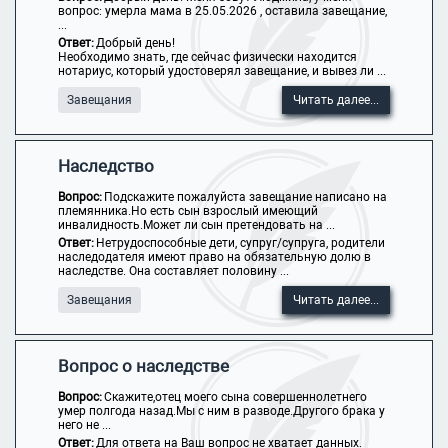
вопрос: умерла мама в 25.05.2026 , оставила завещание,
...
Ответ:
Добрый день!
Необходимо знать, где сейчас физически находится
нотариус, который удостоверял завещание, и вывез ли ...
Завещания
Читать далее...
Наследство
Вопрос:
Подскажите пожалуйста завещание написано на
племянника.Но есть сын взрослый имеющий
инвалидность.Может ли сын претендовать на ...
Ответ:
Нетрудоспособные дети, супруг/супруга, родители
наследодателя имеют право на обязательную долю в
наследстве. Она составляет половину ...
Завещания
Читать далее...
Вопрос о наследстве
Вопрос:
Скажите,отец моего сына совершеннолетнего
умер полгода назад.Мы с ним в разводе.Другого брака у
него не ...
Ответ:
Для ответа на Ваш вопрос не хватает данных.