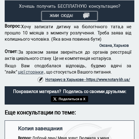
Хочешь получить БЕСПЛАТНУЮ консультацию?
ЖМИ СЮДА!
Вопрос:
Хочу записати дитину на біологічного тата,а не
прошло 10 місяців з моменту розлучення. Треба заява від
колишнього чоловіка. (Яка вона повинна бути)
Оксана, Харьков
Ответ:
За зразком заяви зверніться до органів реєстрації
актів цивільного стану. Це не компетенція нотаріуса.
Якщо Вам сподобалася відповідь, будемо вдячі за
"лайк"
цієї сторінки
, що стосується Вашого питання.
Нотариус в Харькове - https://www.notary.kh.ua/
Понравился материал? Поделись со своими друзьями:
Поделиться в X
Еще консультации по теме:
Копия завещания
Вопрос:
Добрый день! Меня зовут Людмила, у меня