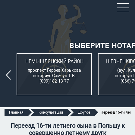
ВЫБЕРИТЕ НОТА
ОН
НЕМЫШЛЯНСКИЙ РАЙОН
ШЕВЧЕНКІВ
л.
проспект Героев Харькова
(вул. Кул
нотариус Самчук Т. В.
нотаріус 
(099)182-13-77
(066) 7
Главная
Консультации
Другое
Переезд 16-ти летн
Переезд 16-ти летнего сына в Польшу к
совершенно летнему другк