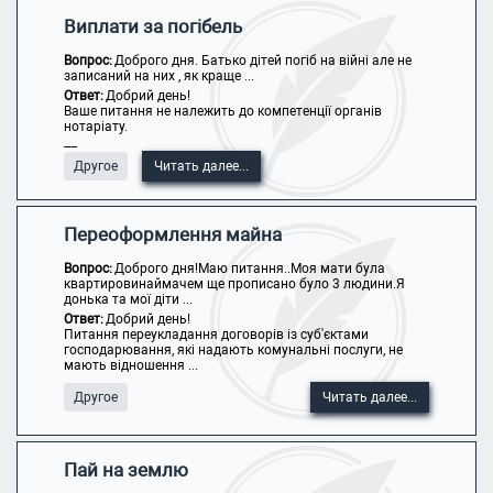
Виплати за погібель
Вопрос:
Доброго дня. Батько дітей погіб на війні але не
записаний на них , як краще ...
Ответ:
Добрий день!
Ваше питання не належить до компетенції органів
нотаріату.
----
Другое
Читать далее...
Переоформлення майна
Вопрос:
Доброго дня!Маю питання..Моя мати була
квартировинаймачем ще прописано було 3 людини.Я
донька та мої діти ...
Ответ:
Добрий день!
Питання переукладання договорів із суб'єктами
господарювання, які надають комунальні послуги, не
мають відношення ...
Другое
Читать далее...
Пай на землю