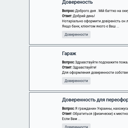
Довереность
Вопрос:
Доброго дня . Мій баттко на окк
Ответ:
Добрий день!
Нотаріально оформити довіреність он 
Якщо банк, клієнтом якого є Ваш ...
Доверенности
Гараж
Вопрос:
Здравствуйте подскажите пожалу
Ответ:
Здравствуйте!
Для оформления доверенности собствен
Доверенности
Доверенность для переофор
Вопрос:
Я гражданин Украины, нахожусь 
Ответ:
Обратиться (физически) к местно
Если Вам ...
Доверенности