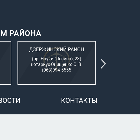
АМ РАЙОНА
ДЗЕРЖИНСКИЙ РАЙОН
КИЕВСК
(пр. Науки (Ленина), 23)
(Пушкинский
нотариус Онищенко С. В.
нотар. Сам
(063)994-5555
(050)7
ВОСТИ
КОНТАКТЫ