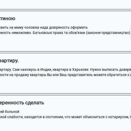
итиною
тавить на маму чоловіка нада довіреность оформить
реність неможливо. Батьківські права та обов'язки (законне представництво) з
вартиру.
ртиру. Сам нахожусь в Индии, квартира в Харькове. Нужно выписать доверен
ности на продажу квартиры Вы или Ваш представитель можете обратиться к л
еренность сделать
чей больной
кой слабости, находится в состоянии, что может объясниться с нотариусом, то