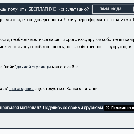
ешь получить БЕСПЛАТНУЮ консультацию?
ЖМИ СЮДА!
орым я владею по доверенности. Я хочу переоформить его на мужа. 
ости, необходимости согласия второго из супругов собственника-пр
ожет в личную собственность, не в собственность супругов, и
а "лайк"
данной страницы
нашего сайта
лайк"
цієї сторінки
, що стосується Вашого питання.
нравился материал? Поделись со своими друзьями:
Поделиться в