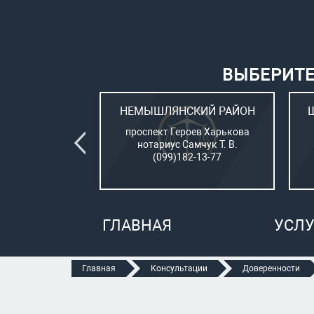
ВЫБЕРИТЕ
ВСКИЙ РАЙОН
НЕМЫШЛЯНСКИЙ РАЙОН
овый (стар. ул.
проспект Героев Харькова
о, 15)
нотариус Самчук Т. В.
рбатюк В. С.
(099)182-13-77
47-70-05
ГЛАВНАЯ
УСЛУ
Главная
Консультации
Доверенности