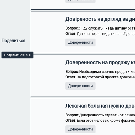
Довіреность на догляд за д
Вопрос:
Я іду служить і нада дитину ос
Ответ:
Дитина не річ, видати на неї дові
Поделиться:
Доверенности
Поделиться в X
Доверенность на продажу к
Вопрос:
Необходимо срочно продать ква
Ответ:
За подготовкой проекта доверен
Доверенности
Лежачая больная нужно дов
Вопрос:
Доверенность сделать от лежа
Ответ:
Если этот человек, кроме физичес
Доверенности