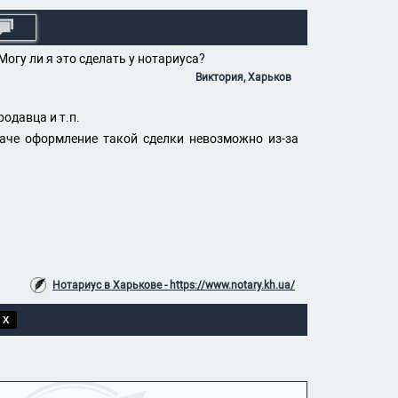
Могу ли я это сделать у нотариуса?
Виктория, Харьков
одавца и т.п.
наче оформление такой сделки невозможно из-за
Нотариус в Харькове - https://www.notary.kh.ua/
 X