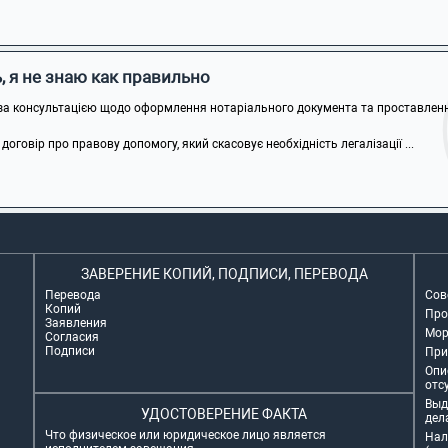
 я не знаю как правильно
за консультацією щодо оформлення нотаріального документа та проставлення
говір про правову допомогу, який скасовує необхідність легалізації ...
ЗАВЕРЕНИЕ КОПИЙ, ПОДПИСИ, ПЕРЕВОДА
Перевода
Сов
Копий
Про
Заявления
Мор
Согласия
Подписи
При
Опи
отс
Выд
УДОСТОВЕРЕНИЕ ФАКТА
дел
Что физическое или юридическое лицо является
Нал