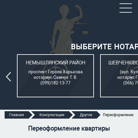
ВЫБЕРИТЕ НОТА
ОН
НЕМЫШЛЯНСКИЙ РАЙОН
ШЕВЧЕНКІВ
л.
проспект Героев Харькова
(вул. Кул
нотариус Самчук Т. В.
нотаріус 
(099)182-13-77
(066) 7
Главная
Консультации
Другое
Переоформление к
Переоформление квартиры