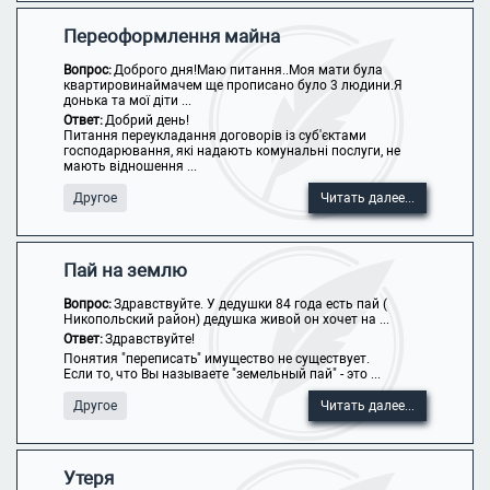
Переоформлення майна
Вопрос:
Доброго дня!Маю питання..Моя мати була
квартировинаймачем ще прописано було 3 людини.Я
донька та мої діти ...
Ответ:
Добрий день!
Питання переукладання договорів із суб'єктами
господарювання, які надають комунальні послуги, не
мають відношення ...
Другое
Читать далее...
Пай на землю
Вопрос:
Здравствуйте. У дедушки 84 года есть пай (
Никопольский район) дедушка живой он хочет на ...
Ответ:
Здравствуйте!
Понятия "переписать" имущество не существует.
Если то, что Вы называете "земельный пай" - это ...
Другое
Читать далее...
Утеря