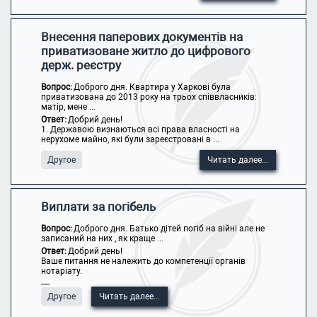
Внесення паперових документів на
приватизоване житло до цифрового
держ. реєстру
Вопрос:
Доброго дня. Квартира у Харкові була
приватизована до 2013 року на трьох співвласників:
матір, мене ...
Ответ:
Добрий день!
1. Державою визнаються всі права власності на
нерухоме майно, які були зареєстровані в ...
Другое
Читать далее...
Виплати за погібель
Вопрос:
Доброго дня. Батько дітей погіб на війні але не
записаний на них , як краще ...
Ответ:
Добрий день!
Ваше питання не належить до компетенції органів
нотаріату.
----
Другое
Читать далее...