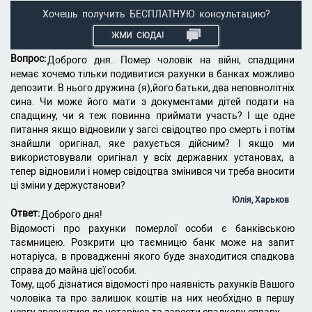
Хочешь получить БЕСПЛАТНУЮ консультацию?
ЖМИ СЮДА!
Вопрос:
Доброго дня. Помер чоловік на війні, спадщини
немає хочемо тільки подивитися рахунки в банках можливо
депозити. В нього дружина (я),його батьки, два неповнолітніх
сина. Чи може його мати з документами дітей подати на
спадщину, чи я теж повинна приймати участь? І ще одне
питання якщо відновили у загсі свідоцтво про смерть і потім
знайшли оригінал, яке рахується дійсним? І якщо ми
використовували оригінал у всіх державних установах, а
тепер відновили і номер свідоцтва змінився чи треба вносити
ці зміни у держустанови?
Юлія, Харьков
Ответ:
Доброго дня!
Відомості про рахунки померлої особи є банківською
таємницею. Розкрити цю таємницю банк може на запит
нотаріуса, в провадженні якого буде знаходитися спадкова
справа до майна цієї особи.
Тому, щоб дізнатися відомості про наявність рахунків Вашого
чоловіка та про залишок коштів на них необхідно в першу