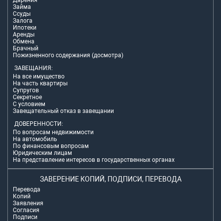
Дарения
Займа
Ссуды
Залога
Ипотеки
Аренды
Обмена
Брачный
Пожизненного содержания (досмотра)
ЗАВЕЩАНИЯ:
На все имущество
На часть квартиры
Супругов
Секретное
С условием
Завещательный отказ в завещании
ДОВЕРЕННОСТИ:
По вопросам недвижимости
На автомобиль
По финансовым вопросам
Юридическим лицам
На представление интересов в государственных органах
ЗАВЕРЕНИЕ КОПИЙ, ПОДПИСИ, ПЕРЕВОДА
Перевода
Копий
Заявления
Согласия
Подписи