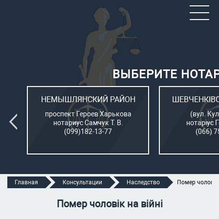
ВЫБЕРИТЕ НОТА
ОН
НЕМЫШЛЯНСКИЙ РАЙОН
ШЕВЧЕНКІВ
л.
проспект Героев Харькова
(вул. Кул
нотариус Самчук Т. В.
нотаріус 
(099)182-13-77
(066) 7
Главная
Консультации
Наследство
Помер чоловік 
Помер чоловік на війні