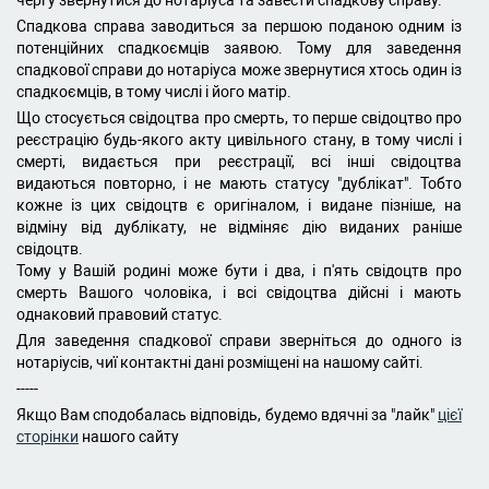
чергу звернутися до нотаріуса та завести спадкову справу.
Спадкова справа заводиться за першою поданою одним із
потенційних спадкоємців заявою. Тому для заведення
спадкової справи до нотаріуса може звернутися хтось один із
спадкоємців, в тому числі і його матір.
Що стосується свідоцтва про смерть, то перше свідоцтво про
реєстрацію будь-якого акту цивільного стану, в тому числі і
смерті, видається при реєстрації, всі інші свідоцтва
видаються повторно, і не мають статусу "дублікат". Тобто
кожне із цих свідоцтв є оригіналом, і видане пізніше, на
відміну від дублікату, не відміняє дію виданих раніше
свідоцтв.
Тому у Вашій родині може бути і два, і п'ять свідоцтв про
смерть Вашого чоловіка, і всі свідоцтва дійсні і мають
однаковий правовий статус.
Для заведення спадкової справи зверніться до одного із
нотаріусів, чиї контактні дані розміщені на нашому сайті.
-----
Якщо Вам сподобалась відповідь, будемо вдячні за "лайк"
цієї
сторінки
нашого сайту