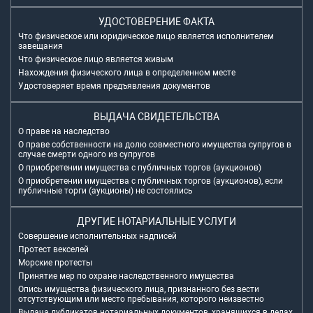
УДОСТОВЕРЕНИЕ ФАКТА
Что физическое или юридическое лицо является исполнителем
завещания
Что физическое лицо является живым
Нахождения физического лица в определенном месте
Удостоверяет время предъявления документов
ВЫДАЧА СВИДЕТЕЛЬСТВА
О праве на наследство
О праве собственности на долю совместного имущества супругов в
случае смерти одного из супругов
О приобретении имущества с публичных торгов (аукционов)
О приобретении имущества с публичных торгов (аукционов), если
публичные торги (аукционы) не состоялись
ДРУГИЕ НОТАРИАЛЬНЫЕ УСЛУГИ
Совершение исполнительных надписей
Протест векселей
Морские протесты
Принятие мер по охране наследственного имущества
Опись имущества физического лица, признанного без вести
отсутствующим или место пребывания, которого неизвестно
Выдача дубликатов нотариальных документов, хранящихся в делах