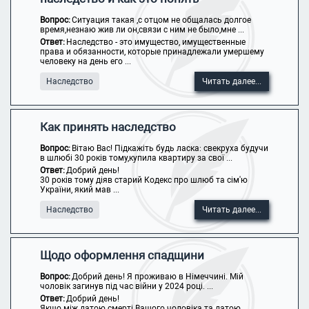
Вопрос:
Ситуация такая ,с отцом не общалась долгое
время,незнаю жив ли он,связи с ним не было,мне ...
Ответ:
Наследство - это имущество, имущественные
права и обязанности, которые принадлежали умершему
человеку на день его ...
Наследство
Читать далее...
Как принять наследство
Вопрос:
Вітаю Вас! Підкажіть будь ласка: свекруха будучи
в шлюбі 30 років тому,купила квартиру за свої ...
Ответ:
Добрий день!
30 років тому діяв старий Кодекс про шлюб та сім'ю
України, який мав ...
Наследство
Читать далее...
Щодо оформлення спадщини
Вопрос:
Добрий день! Я проживаю в Німеччині. Мій
чоловік загинув під час війни у 2024 році. ...
Ответ:
Добрий день!
Якщо між датою смерті Вашого чоловіка та датою