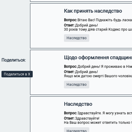
Как принять наследство
Вопрос:
Вітаю Вас! Підкажіть будь ласка
Ответ:
Добрий день!
30 років тому діяв старий Кодекс про шл
Наследство
Щодо оформлення спадщин
Поделиться:
Вопрос:
Добрий день! Я проживаю в Німеч
Ответ:
Добрий день!
Поделиться в X
Якщо між датою смерті Вашого чоловіка т
Наследство
Наследство
Вопрос:
Здравствуйте. Я могу узнать вс
Ответ:
Здравствуйте!
На Ваш вопрос может ответить только т
Наследство