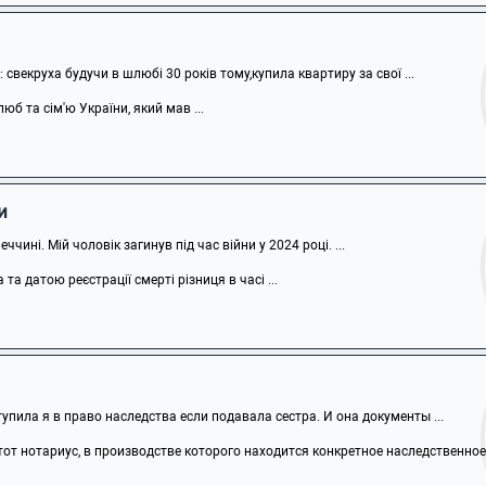
: свекруха будучи в шлюбі 30 років тому,купила квартиру за свої ...
юб та сім'ю України, який мав ...
и
чині. Мій чоловік загинув під час війни у 2024 році. ...
а датою реєстрації смерті різниця в часі ...
тупила я в право наследства если подавала сестра. И она документы ...
от нотариус, в производстве которого находится конкретное наследственное .