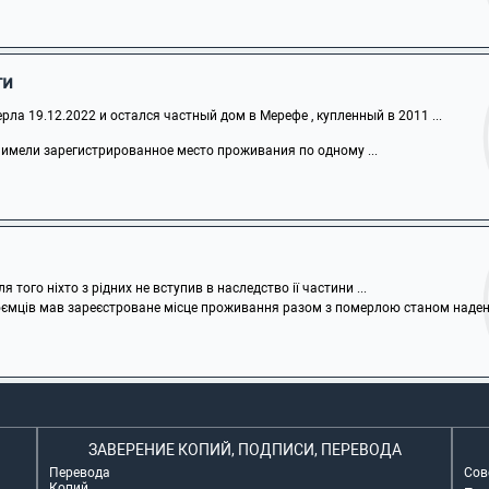
ти
рла 19.12.2022 и остался частный дом в Мерефе , купленный в 2011 ...
 имели зарегистрированное место проживания по одному ...
 того ніхто з рідних не вступив в наследство ії частини ...
оємців мав зареєстроване місце проживання разом з померлою станом надень ї
ЗАВЕРЕНИЕ КОПИЙ, ПОДПИСИ, ПЕРЕВОДА
Перевода
Сов
Копий