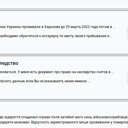
ка Украины проживала в Харькове до 29 марта 2022 года потом в ...
обходимо обратиться к нотариусу по месту своего пребывания и ...
следство
соваться. У меня есть документ про право на наследство счетов в ...
учить данные, если Вы не указываете, какие именно ...
 відкриття спадкової справи після загибелі мого сина, військовослужбовця. 
 відкрити можливо. Відсутність зареєстрованого місця проживання у померлого