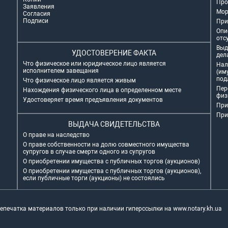
Про
Заявления
Мор
Согласия
Подписи
При
Опи
отс
Выд
УДОСТОВЕРЕНИЕ ФАКТА
дел
Что физическое или юридическое лицо является
Нал
исполнителем завещания
(им
под
Что физическое лицо является живым
Пер
Нахождения физического лица в определенном месте
физ
Удостоверяет время предъявления документов
При
При
ВЫДАЧА СВИДЕТЕЛЬСТВА
О праве на наследство
О праве собственности на долю совместного имущества
супругов в случае смерти одного из супругов
О приобретении имущества с публичных торгов (аукционов)
О приобретении имущества с публичных торгов (аукционов),
если публичные торги (аукционы) не состоялись
репечатка материалов только при наличии гиперссылки на
www.notary.kh.ua