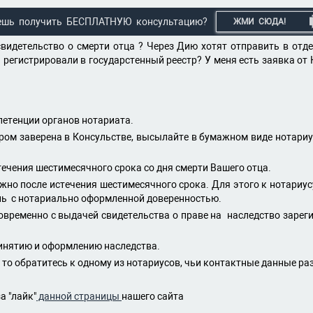
ешь получить БЕСПЛАТНУЮ консультацию?
ЖМИ СЮДА!
 свидетельство о смерти отца ? Через Дию хотят отправить в от
 регистрировали в государстенный реестр? У меня есть заявка от 
петенции органов нотариата.
ором заверена в Консульстве, высылайте в бумажном виде нотари
течения шестимесячного срока со дня смерти Вашего отца.
но после истечения шестимесячного срока. Для этого к нотариусу,
ль с нотариально оформленной доверенностью.
ременно с выдачей свидетельства о праве на наследство зарегис
ринятию и оформлению наследства.
 то обратитесь к одному из нотариусов, чьи контактные данные р
а "лайк"
данной страницы
нашего сайта