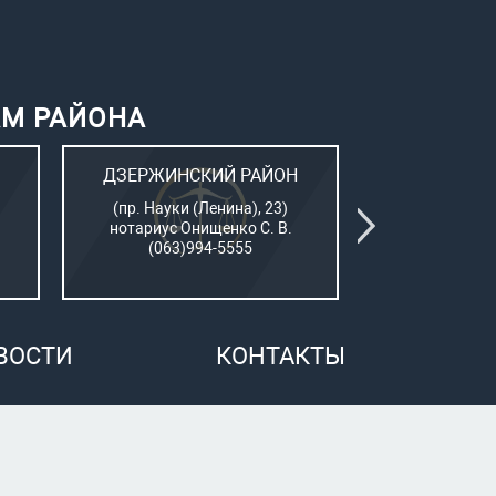
АМ РАЙОНА
ДЗЕРЖИНСКИЙ РАЙОН
КИЕВСК
(пр. Науки (Ленина), 23)
(Пушкинский
нотариус Онищенко С. В.
нотар. Сам
(063)994-5555
(050)7
ВОСТИ
КОНТАКТЫ