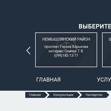
ВЫБЕРИТЕ
ВСКИЙ РАЙОН
НЕМЫШЛЯНСКИЙ РАЙОН
овый (стар. ул.
проспект Героев Харькова
о, 15)
нотариус Самчук Т. В.
рбатюк В. С.
(099)182-13-77
47-70-05
ГЛАВНАЯ
УСЛУ
Главная
Консультации
Наследство