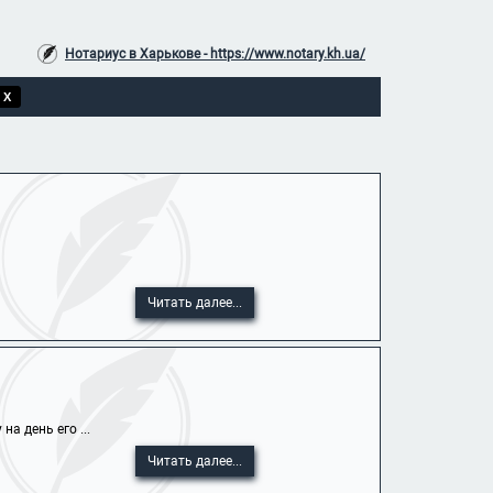
Нотариус в Харькове - https://www.notary.kh.ua/
 X
Читать далее...
а день его ...
Читать далее...