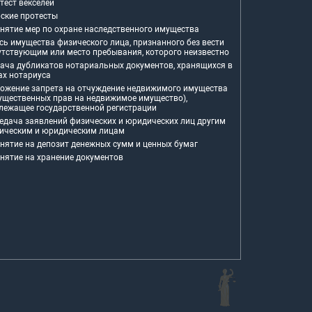
тест векселей
ские протесты
нятие мер по охране наследственного имущества
сь имущества физического лица, признанного без вести
утствующим или место пребывания, которого неизвестно
ача дубликатов нотариальных документов, хранящихся в
ах нотариуса
ожение запрета на отчуждение недвижимого имущества
ущественных прав на недвижимое имущество),
лежащее государственной регистрации
едача заявлений физических и юридических лиц другим
ическим и юридическим лицам
нятие на депозит денежных сумм и ценных бумаг
нятие на хранение документов