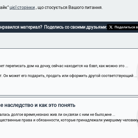
лайк"
цієї сторінки
, що стосується Вашого питання.
нравился материал? Поделись со своими друзьями:
Поделиться в
т переписать дом на дочку, сейчас находится на бзвп, как можно это ...
т. Он может его подарить, продать или оформить другой соответствующий ...
е наследство и как это понять
алась долгое время,незнаю жив ли он,связи с ним не было,мне ...
щественные права и обязанности, которые принадлежали умершему человеку н