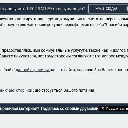
ешь получить БЕСПЛАТНУЮ консультацию?
ЖМИ СЮДА!
лучила квартиру в наследство,комунальные счета не переоформл
об покупатель уже после покупки переоформил на себя?Спасибо за
 предоставляющими коммунальные услугуги, также как и долгов п
Вашего покупателя, поэтому стороны согласуют этот вопрос между
а "лайк"
данной страницы
нашего сайта, касающейся Вашего вопр
лайк"
цієї сторінки
, що стосується Вашого питання.
нравился материал? Поделись со своими друзьями:
Поделиться в