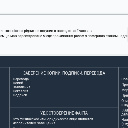
 того ніхто з рідних не вступив в наследство ії частини ...
оємців мав зареєстроване місце проживання разом з померлою станом надень ї
ЗАВЕРЕНИЕ КОПИЙ, ПОДПИСИ, ПЕРЕВОДА
Перевода
Сов
Копий
Про
Заявления
Мор
Согласия
Подписи
При
Опи
отс
Выд
УДОСТОВЕРЕНИЕ ФАКТА
дел
Что физическое или юридическое лицо является
Нал
исполнителем завещания
(им
под