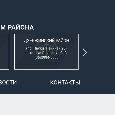
АМ РАЙОНА
ДЗЕРЖИНСКИЙ РАЙОН
КИЕВСК
(пр. Науки (Ленина), 23)
(Пушкинский
нотариус Онищенко С. В.
нотар. Сам
(063)994-5555
(050)7
ВОСТИ
КОНТАКТЫ