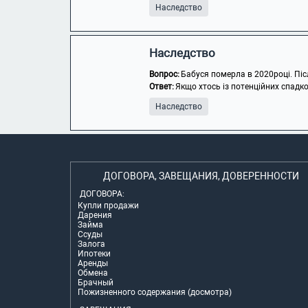
Наследство
Наследство
Вопрос:
Бабуся померла в 2020році. Після
Ответ:
Якщо хтось із потенційних спадк
Наследство
ДОГОВОРА, ЗАВЕЩАНИЯ, ДОВЕРЕННОСТИ
ДОГОВОРА:
Купли продажи
Дарения
Займа
Ссуды
Залога
Ипотеки
Аренды
Обмена
Брачный
Пожизненного содержания (досмотра)