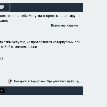
яла еще на себя.Могу ли я продать квартиру не
ранее
Екатерина, Харьков
о этим услугам, не проверяются нотариусами при
 собой самостоятельно.
оса
Нотариус в Харькове - https://www.notary.kh.ua/
 X