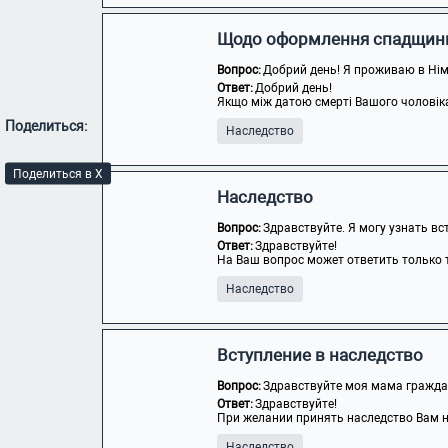
Щодо оформлення спадщин
Вопрос:
Добрий день! Я проживаю в Німеч
Ответ:
Добрий день!
Якщо між датою смерті Вашого чоловіка т
Поделиться:
Наследство
Поделиться в X
Наследство
Вопрос:
Здравствуйте. Я могу узнать вс
Ответ:
Здравствуйте!
На Ваш вопрос может ответить только т
Наследство
Вступление в наследство
Вопрос:
Здравствуйте моя мама граждан
Ответ:
Здравствуйте!
При желании принять наследство Вам не
Наследство