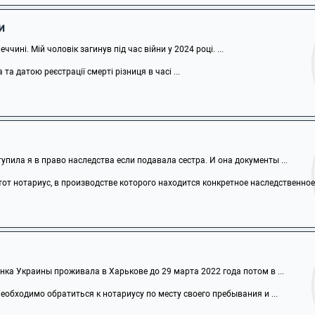
и
чині. Мій чоловік загинув під час війни у 2024 році. ...
а датою реєстрації смерті різниця в часі ...
тупила я в право наследства если подавала сестра. И она документы ...
от нотариус, в производстве которого находится конкретное наследственное .
ка Украины проживала в Харькове до 29 марта 2022 года потом в ...
обходимо обратиться к нотариусу по месту своего пребывания и ...