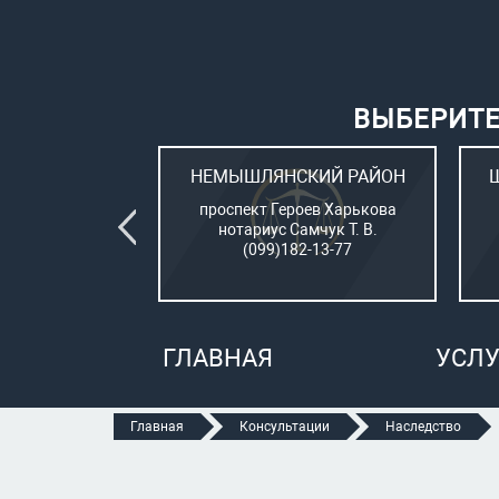
ВЫБЕРИТЕ
ВСКИЙ РАЙОН
НЕМЫШЛЯНСКИЙ РАЙОН
овый (стар. ул.
проспект Героев Харькова
о, 15)
нотариус Самчук Т. В.
рбатюк В. С.
(099)182-13-77
47-70-05
ГЛАВНАЯ
УСЛУ
Главная
Консультации
Наследство