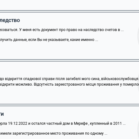
следство
соваться. У меня есть документ про право на наследство счетов в ...
учить данные, если Вы не указываете, какие именно ...
 відкриття спадкової справи після загибелі мого сина, військовослужбовця. 
 відкрити можливо. Відсутність зареєстрованого місця проживання у померлого
ти
рла 19.12.2022 и остался частный дом в Мерефе , купленный в 2011 ...
 имели зарегистрированное место проживания по одному ...