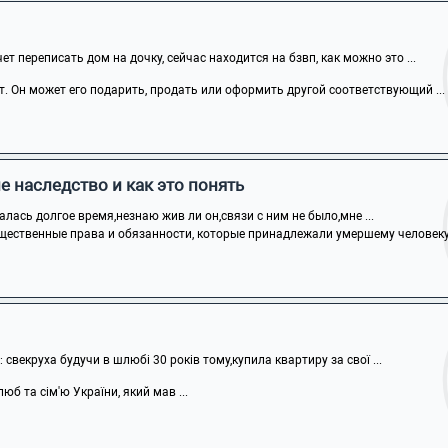
т переписать дом на дочку, сейчас находится на бзвп, как можно это ...
т. Он может его подарить, продать или оформить другой соответствующий ...
е наследство и как это понять
алась долгое время,незнаю жив ли он,связи с ним не было,мне ...
щественные права и обязанности, которые принадлежали умершему человеку н
: свекруха будучи в шлюбі 30 років тому,купила квартиру за свої ...
юб та сім'ю України, який мав ...