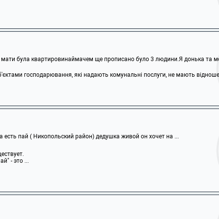
мати була квартировинаймачем ще прописано було 3 людини.Я донька та мої 
б'єктами господарювання, які надають комунальні послуги, не мають відношен
а есть пай ( Никопольский район) дедушка живой он хочет на ...
ществует.
" - это ...