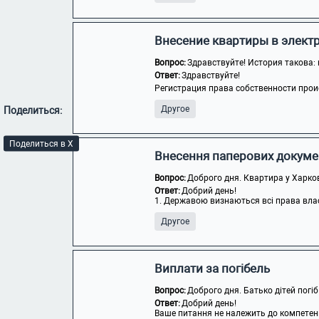
Внесение квартиры в элект
Вопрос:
Здравствуйте! История такова: к
Ответ:
Здравствуйте!
Регистрация права собственности прои
Другое
Поделиться:
Поделиться в X
Внесення паперових докуме
Вопрос:
Доброго дня. Квартира у Харкові
Ответ:
Добрий день!
1. Державою визнаються всі права власн
Другое
Виплати за погібель
Вопрос:
Доброго дня. Батько дітей погіб 
Ответ:
Добрий день!
Ваше питання не належить до компетенці