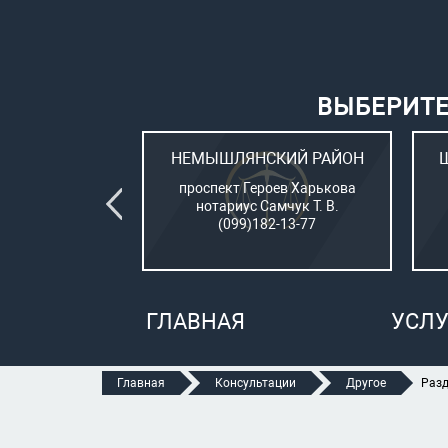
ВЫБЕРИТЕ
ВСКИЙ РАЙОН
НЕМЫШЛЯНСКИЙ РАЙОН
овый (стар. ул.
проспект Героев Харькова
о, 15)
нотариус Самчук Т. В.
рбатюк В. С.
(099)182-13-77
47-70-05
ГЛАВНАЯ
УСЛУ
Главная
Консультации
Другое
Разд