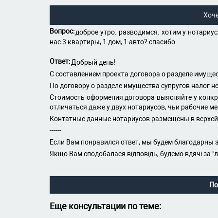
Хоч
Вопрос:
доброе утро. разводимся. хотим у нотариуса
нас 3 квартиры, 1 дом, 1 авто? спасибо
Ответ:
Добрый день!
С составлением проекта договора о разделе имуще
По договору о разделе имущества супругов налог не
Стоимость оформения договора выясняйте у конкре
отличаться даже у двух нотариусов, чьи рабочие ме
Контатные данные нотариусов размещены в верхей 
------
Если Вам понравился ответ, мы будем благодарны з
Якщо Вам сподобалася відповідь, будемо вдячі за "
По
Еще консультации по теме: