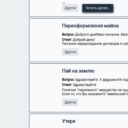
----
Другое
Читать далее...
Переоформлення майна
Вопрос:
Доброго дня!Маю питання..Моя 
Ответ:
Добрий день!
Питання переукладання договорів із су
Другое
Пай на землю
Вопрос:
Здравствуйте. У дедушки 84 год
Ответ:
Здравствуйте!
Понятия "переписать" имущество не су
Если то, что Вы называете "земельный пай
Другое
Утеря