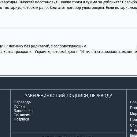
квартиры. Сможете восстановить, какие сроки и сумма за дубликат? Спасибо
т нотариус, которым ранее был этот договор удостоверен. Если нотариальна
цу 17 летнему без родителей, с сопровождающим
ельства гражданин Украины, который достиг 16-тилетнего возраста, может 
ЗАВЕРЕНИЕ КОПИЙ, ПОДПИСИ, ПЕРЕВОДА
Перевода
Сов
Копий
Про
Заявления
Мор
Согласия
Подписи
При
Опи
отс
Выд