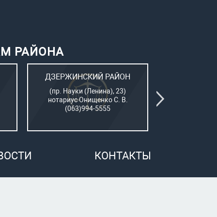
АМ РАЙОНА
ДЗЕРЖИНСКИЙ РАЙОН
КИЕВСК
(пр. Науки (Ленина), 23)
(Пушкинский
нотариус Онищенко С. В.
нотар. Сам
(063)994-5555
(050)7
ВОСТИ
КОНТАКТЫ