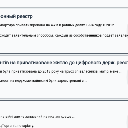
ронный реестр
вартира приватизирована на 4-х в в равных долях 1994 году. В 2012 ...
сходит заявительным способом. Каждый из сособственников подает заявление
нтів на приватизоване житло до цифрового держ. реєс
 була приватизована до 2013 року на трьох співвласників: матір, мене ...
ості на нерухоме майно, які були зареєстровані в ...
на війні але не записаний на них , як краще ...
ї органів нотаріату.