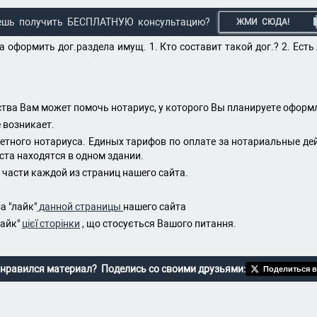
ешь получить БЕСПЛАТНУЮ консультацию?
ЖМИ СЮДА!
 оформить дог.раздела имущ. 1. Кто составит такой дог.? 2. Есть ли
ства Вам может помочь нотариус, у которого Вы планируете оформ
 возникает.
тного нотариуса. Единых тарифов по оплате за нотариальные дей
ста находятся в одном здании.
части каждой из страниц нашего сайта.
а "лайк"
данной страницы
нашего сайта
лайк"
цієї сторінки
, що стосується Вашого питання.
нравился материал? Поделись со своими друзьями:
Поделиться в