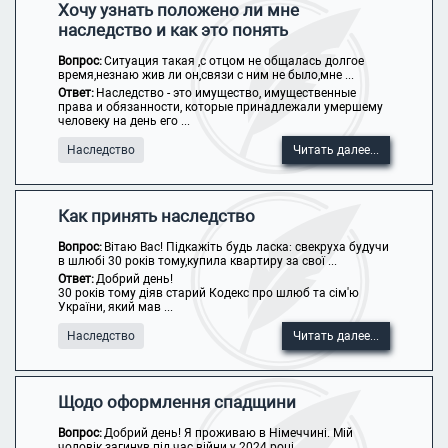
Хочу узнать положено ли мне
наследство и как это понять
Вопрос:
Ситуация такая ,с отцом не общалась долгое
время,незнаю жив ли он,связи с ним не было,мне ...
Ответ:
Наследство - это имущество, имущественные
права и обязанности, которые принадлежали умершему
человеку на день его ...
Наследство
Читать далее...
Как принять наследство
Вопрос:
Вітаю Вас! Підкажіть будь ласка: свекруха будучи
в шлюбі 30 років тому,купила квартиру за свої ...
Ответ:
Добрий день!
30 років тому діяв старий Кодекс про шлюб та сім'ю
України, який мав ...
Наследство
Читать далее...
Щодо оформлення спадщини
Вопрос:
Добрий день! Я проживаю в Німеччині. Мій
чоловік загинув під час війни у 2024 році. ...