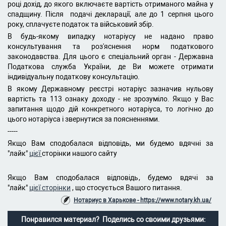
році дохід, до якого включаєте вартість отриманого майна у
спадщину. Після подачі декларації, але до 1 серпня цього
року, сплачуєте податок та військовий збір.
В будь-якому випадку нотаріусу не надано право
консультування та роз'яснення норм податкового
законодавства. Для цього є спеціальний орган - Державна
Податкова служба України, де Ви можете отримати
індивідуальну податкову консультацію.
В якому Державному реєстрі нотаріус зазначив нульову
вартість та 113 ознаку доходу - не зрозуміло. Якщо у Вас
запитання щодо дій конкретного нотаріуса, то логічно до
цього нотаріуса і звернутися за поясненнями.
-----
Якщо Вам сподобалася відповідь, ми будемо вдячні за
"лайк"
цієї
сторінки нашого сайту
Якщо Вам сподобалася відповідь, будемо вдячі за
"лайк"
цієї сторінки
, що стосується Вашого питання.
Нотариус в Харькове - https://www.notary.kh.ua/
Понравился материал? Поделись со своими друзьями: