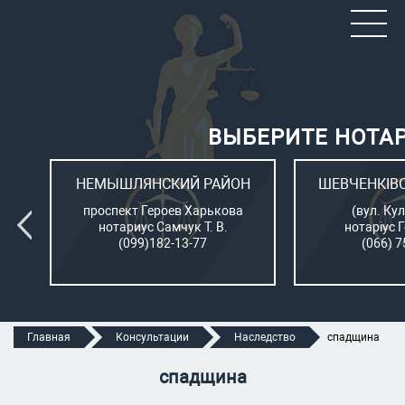
ВЫБЕРИТЕ НОТА
ОН
НЕМЫШЛЯНСКИЙ РАЙОН
ШЕВЧЕНКІВ
л.
проспект Героев Харькова
(вул. Кул
нотариус Самчук Т. В.
нотаріус 
(099)182-13-77
(066) 7
Главная
Консультации
Наследство
спадщина
спадщина