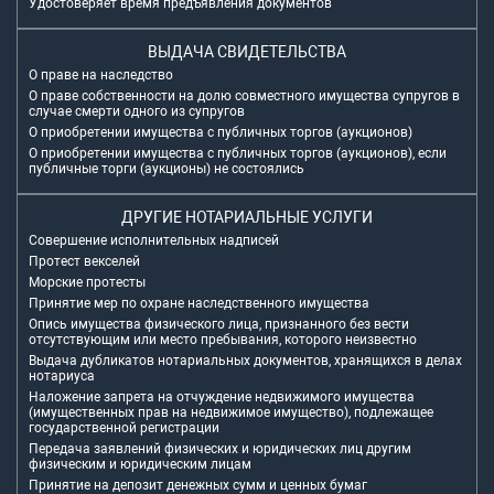
Удостоверяет время предъявления документов
ВЫДАЧА СВИДЕТЕЛЬСТВА
О праве на наследство
О праве собственности на долю совместного имущества супругов в
случае смерти одного из супругов
О приобретении имущества с публичных торгов (аукционов)
О приобретении имущества с публичных торгов (аукционов), если
публичные торги (аукционы) не состоялись
ДРУГИЕ НОТАРИАЛЬНЫЕ УСЛУГИ
Совершение исполнительных надписей
Протест векселей
Морские протесты
Принятие мер по охране наследственного имущества
Опись имущества физического лица, признанного без вести
отсутствующим или место пребывания, которого неизвестно
Выдача дубликатов нотариальных документов, хранящихся в делах
нотариуса
Наложение запрета на отчуждение недвижимого имущества
(имущественных прав на недвижимое имущество), подлежащее
государственной регистрации
Передача заявлений физических и юридических лиц другим
физическим и юридическим лицам
Принятие на депозит денежных сумм и ценных бумаг