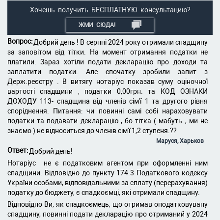
Хочешь получить БЕСПЛАТНУЮ консультацию?
ЖМИ СЮДА!
Вопрос:
Добрий день ! В серпні 2024 року отримали спадщину
за заповітом від тітки. На момент отримання податки не
платили. Зараз хотіли подати декларацію про доходи та
заплатити податки. Але спочатку зробили запит з
Держ.реєстру . В витягу нотаріус показав суму оціночної
вартості спадщини , податки 0,00грн. та КОД ОЗНАКИ
ДОХОДУ 113- спадщина від членів сім'ї 1 та другого рівня
споріднення. Питання: чи повинні самі собі нараховувати
податки та подавати декларацію , бо тітка ( мабуть , ми не
знаємо ) не відноситься до членів сім'ї 1,2 ступеня.??
Маруся, Харьков
Ответ:
Добрий день!
Нотаріус не є податковим агентом при оформленні ним
спадщини. Відповідно до пункту 174.3 Податкового кодексу
України особами, відповідальними за сплату (перерахування)
податку до бюджету, є спадкоємці, які отримали спадщину.
Відповідно Ви, як спадкоємець, що отримав оподатковувану
спадщину, повинні подати декларацію про отриманий у 2024