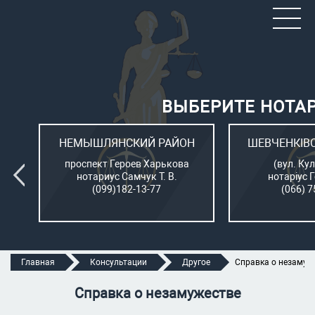
ВЫБЕРИТЕ НОТА
ОН
НЕМЫШЛЯНСКИЙ РАЙОН
ШЕВЧЕНКІВ
л.
проспект Героев Харькова
(вул. Кул
нотариус Самчук Т. В.
нотаріус 
(099)182-13-77
(066) 7
Главная
Консультации
Другое
Справка о незамуж
Справка о незамужестве