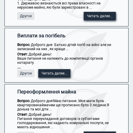
1. Державою визнаються всі права власності на
нерухоме майно, які були зареєстровані в ...
Другое
Читать далее...
Виплати за погібель
Вопрос:
Доброго дня. Батько дітей погіб на війні але не
записаний на них , як краще ...
Ответ:
Добрий день!
Ваше питання не належить до компетенції органів
нотаріату.
----
Другое
Читать далее...
Переоформлення майна
Вопрос:
Доброго дня!Маю питання..Моя мати була
квартировинаймачем ще прописано було 3 людини.Я
донька та мої діти ...
Ответ:
Добрий день!
Питання переукладання договорів із суб'єктами
господарювання, які надають комунальні послуги, не
мають відношення ...