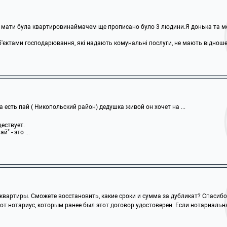
мати була квартировинаймачем ще прописано було 3 людини.Я донька та мої 
б'єктами господарювання, які надають комунальні послуги, не мають відношен
а есть пай ( Никопольский район) дедушка живой он хочет на ...
ществует.
" - это ...
квартиры. Сможете восстановить, какие сроки и сумма за дубликат? Спасибо
т нотариус, которым ранее был этот договор удостоверен. Если нотариальна