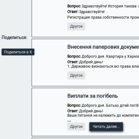
Вопрос:
Здравствуйте! История такова: к
Ответ:
Здравствуйте!
Регистрация права собственности прои
Другое
Поделиться:
Внесення паперових докуме
Поделиться в X
Вопрос:
Доброго дня. Квартира у Харкові
Ответ:
Добрий день!
1. Державою визнаються всі права власн
Другое
Виплати за погібель
Вопрос:
Доброго дня. Батько дітей погіб 
Ответ:
Добрий день!
Ваше питання не належить до компетенці
----
Другое
Читать далее...