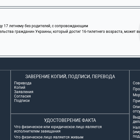
цу 17 летнему без родителей, с сопровождающим
ельства гражданин Украины, который достиг 16-тилетнего возраста, может 
ЗАВЕРЕНИЕ КОПИЙ, ПОДПИСИ, ПЕРЕВОДА
Перевода
Сов
Копий
Про
Заявления
Мор
Согласия
Подписи
При
Опи
отс
Выд
УДОСТОВЕРЕНИЕ ФАКТА
дел
Что физическое или юридическое лицо является
Нал
исполнителем завещания
(им
под
Что физическое лицо является живым