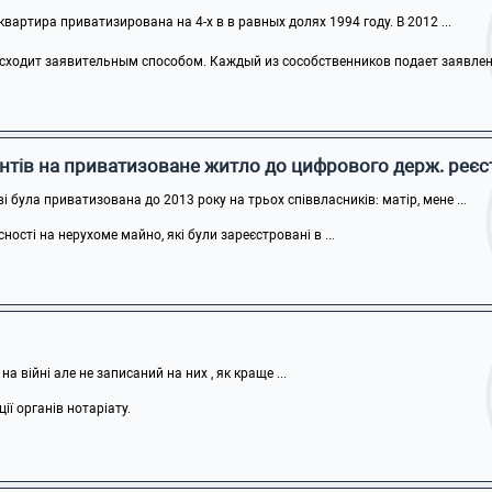
вартира приватизирована на 4-х в в равных долях 1994 году. В 2012 ...
сходит заявительным способом. Каждый из сособственников подает заявление
нтів на приватизоване житло до цифрового держ. реєс
 була приватизована до 2013 року на трьох співвласників: матір, мене ...
ості на нерухоме майно, які були зареєстровані в ...
на війні але не записаний на них , як краще ...
ї органів нотаріату.