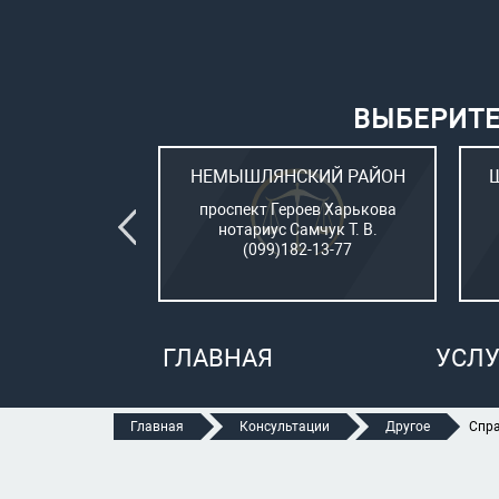
ВЫБЕРИТЕ
ВСКИЙ РАЙОН
НЕМЫШЛЯНСКИЙ РАЙОН
овый (стар. ул.
проспект Героев Харькова
о, 15)
нотариус Самчук Т. В.
рбатюк В. С.
(099)182-13-77
47-70-05
ГЛАВНАЯ
УСЛУ
Главная
Консультации
Другое
Спра