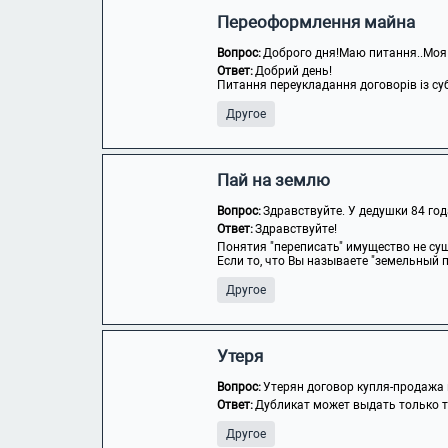
Переоформлення майна
Вопрос:
Доброго дня!Маю питання..Моя 
Ответ:
Добрий день!
Питання переукладання договорів із су
Другое
Пай на землю
Вопрос:
Здравствуйте. У дедушки 84 год
Ответ:
Здравствуйте!
Понятия "переписать" имущество не су
Если то, что Вы называете "земельный пай
Другое
Утеря
Вопрос:
Утерян договор купля-продажа 
Ответ:
Дубликат может выдать только то
Другое