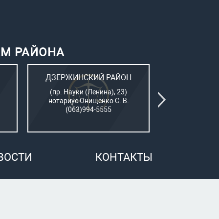
АМ РАЙОНА
ДЗЕРЖИНСКИЙ РАЙОН
КИЕВСК
(пр. Науки (Ленина), 23)
(Пушкинский
нотариус Онищенко С. В.
нотар. Сам
(063)994-5555
(050)7
ВОСТИ
КОНТАКТЫ