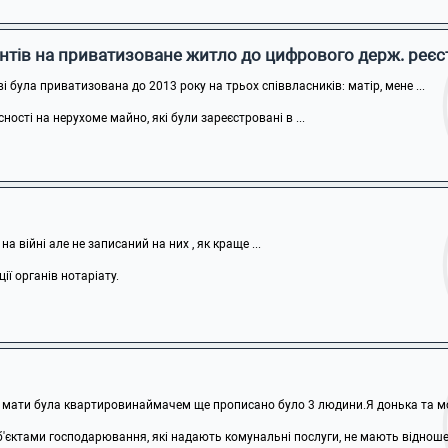
нтів на приватизоване житло до цифрового держ. реєс
 була приватизована до 2013 року на трьох співвласників: матір, мене ...
ості на нерухоме майно, які були зареєстровані в ...
на війні але не записаний на них , як краще ...
ї органів нотаріату.
мати була квартировинаймачем ще прописано було 3 людини.Я донька та мої 
б'єктами господарювання, які надають комунальні послуги, не мають відношен