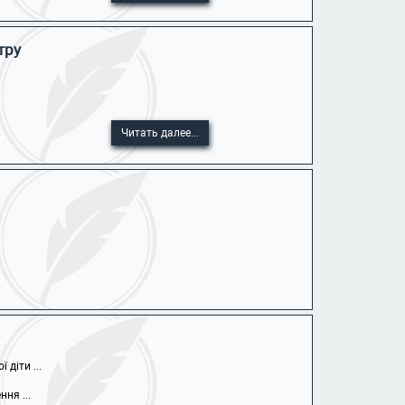
тру
Читать далее...
діти ...
ня ...