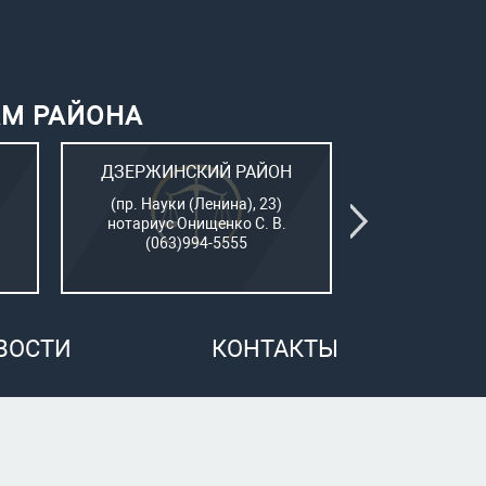
АМ РАЙОНА
ДЗЕРЖИНСКИЙ РАЙОН
КИЕВСК
(пр. Науки (Ленина), 23)
(Пушкинский
нотариус Онищенко С. В.
нотар. Сам
(063)994-5555
(050)7
ВОСТИ
КОНТАКТЫ