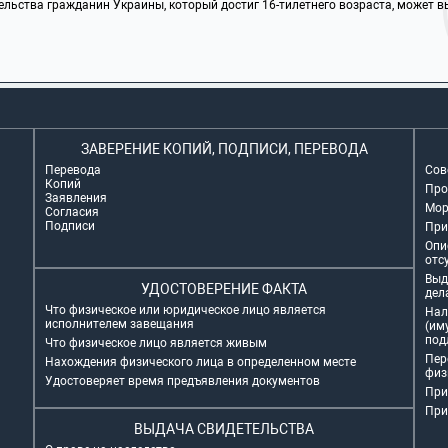
ельства гражданин Украины, который достиг 16-тилетнего возраста, может 
ЗАВЕРЕНИЕ КОПИЙ, ПОДПИСИ, ПЕРЕВОДА
Перевода
Сов
Копий
Про
Заявления
Мор
Согласия
Подписи
При
Опи
отс
Выд
УДОСТОВЕРЕНИЕ ФАКТА
дел
Что физическое или юридическое лицо является
Нал
исполнителем завещания
(им
под
Что физическое лицо является живым
Пер
Нахождения физического лица в определенном месте
физ
Удостоверяет время предъявления документов
При
При
ВЫДАЧА СВИДЕТЕЛЬСТВА