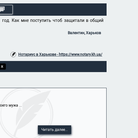
1 год. Как мне поступить чтоб защитали в общий
Валентин, Харьков
Нотариус в Харькове - https://www.notary.kh.ua/
 X
его мужа ...
Читать далее...