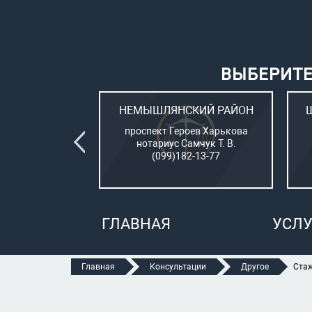
ВЫБЕРИТЕ
ВСКИЙ РАЙОН
НЕМЫШЛЯНСКИЙ РАЙОН
овый (стар. ул.
проспект Героев Харькова
о, 15)
нотариус Самчук Т. В.
рбатюк В. С.
(099)182-13-77
47-70-05
ГЛАВНАЯ
УСЛУ
Главная
Консультации
Другое
Ста