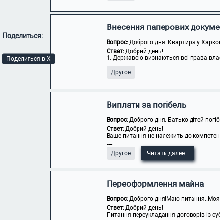
Внесення паперових докуме
Поделиться:
Вопрос:
Доброго дня. Квартира у Харкові
Ответ:
Добрий день!
1. Державою визнаються всі права власн
Поделиться в X
Другое
Виплати за погібель
Вопрос:
Доброго дня. Батько дітей погіб 
Ответ:
Добрий день!
Ваше питання не належить до компетенці
----
Другое
Читать далее...
Переоформлення майна
Вопрос:
Доброго дня!Маю питання..Моя 
Ответ:
Добрий день!
Питання переукладання договорів із су