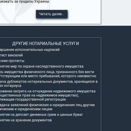
выезжать за пределы Украины
Читать далее...
ДРУГИЕ НОТАРИАЛЬНЫЕ УСЛУГИ
ершение исполнительных надписей
тест векселей
ские протесты
нятие мер по охране наследственного имущества
сь имущества физического лица, признанного без вести
утствующим или место пребывания, которого неизвестно
ача дубликатов нотариальных документов, хранящихся в
ах нотариуса
ожение запрета на отчуждение недвижимого имущества
ущественных прав на недвижимое имущество),
лежащее государственной регистрации
едача заявлений физических и юридических лиц другим
ическим и юридическим лицам
нятие на депозит денежных сумм и ценных бумаг
нятие на хранение документов