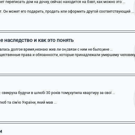
т переписать дом на дочку, сейчас находится на бзвп, как можно это ...
т. Он может его подарить, продать или оформить другой соответствующий ...
е наследство и как это понять
алась долгое время,незнаю жив ли он,связи с ним не было,мне ...
щественные права и обязанности, которые принадлежали умершему человеку н
: свекруха будучи в шлюбі 30 років тому,купила квартиру за свої ...
юб та сім'ю України, який мав ...
и