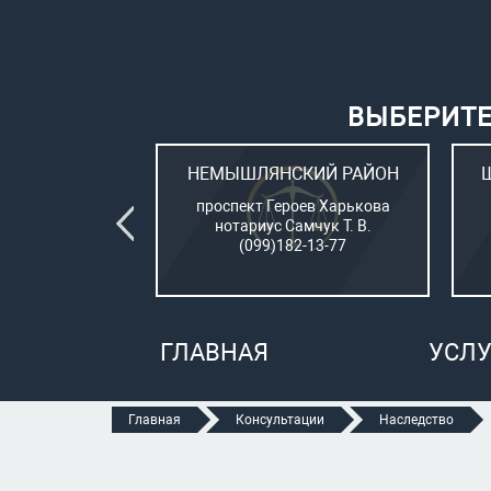
ВЫБЕРИТЕ
ВСКИЙ РАЙОН
НЕМЫШЛЯНСКИЙ РАЙОН
овый (стар. ул.
проспект Героев Харькова
о, 15)
нотариус Самчук Т. В.
рбатюк В. С.
(099)182-13-77
47-70-05
ГЛАВНАЯ
УСЛУ
Главная
Консультации
Наследство