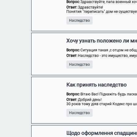
Вопрос:
Здравствуйте, папа военный хоче
Ответ:
Здравствуйте!
Понятия "переписать" дом не существуе
Наследство
Хочу узнать положено ли мн
Вопрос:
Ситуация такая ,с отцом не общ
Ответ:
Наследство - это имущество, иму
Наследство
Как принять наследство
Вопрос:
Вітаю Вас! Підкажіть будь ласка
Ответ:
Добрий день!
30 років тому діяв старий Кодекс про шл
Наследство
Щодо оформлення спадщин