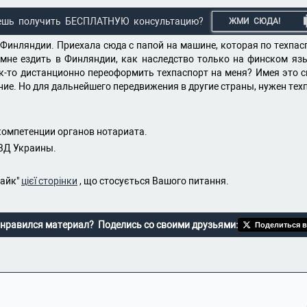
ешь получить БЕСПЛАТНУЮ консультацию?
ЖМИ СЮДА!
 Финляндии. Приехала сюда с папой на машине, которая по техпас
 мне ездить в Финляндии, как наследство только на финском язы
к-то дистанционно переоформить техпаспорт на меня? Имея это с
ие. Но для дальнейшего передвижения в другие страны, нужен техп
компетенции органов нотариата.
МВД Украины.
лайк"
цієї сторінки
, що стосується Вашого питання.
нравился материал? Поделись со своими друзьями:
Поделиться в