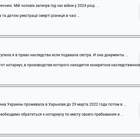
чині. Мій чоловік загинув під час війни у 2024 році. ...
а датою реєстрації смерті різниця в часі ...
тупила я в право наследства если подавала сестра. И она документы ...
от нотариус, в производстве которого находится конкретное наследственное .
ка Украины проживала в Харькове до 29 марта 2022 года потом в ...
обходимо обратиться к нотариусу по месту своего пребывания и ...