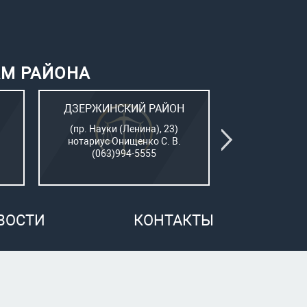
АМ РАЙОНА
ДЗЕРЖИНСКИЙ РАЙОН
КИЕВСК
(пр. Науки (Ленина), 23)
(Пушкинский
нотариус Онищенко С. В.
нотар. Сам
(063)994-5555
(050)7
ВОСТИ
КОНТАКТЫ