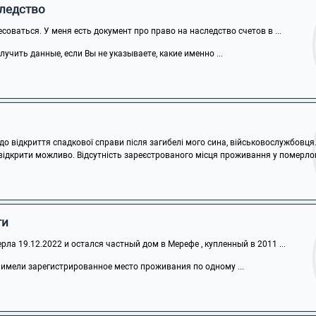
следство
соваться. У меня есть документ про право на наследство счетов в ...
учить данные, если Вы не указываете, какие именно ...
 відкриття спадкової справи після загибелі мого сина, військовослужбовця. 
 відкрити можливо. Відсутність зареєстрованого місця проживання у померлого
ти
рла 19.12.2022 и остался частный дом в Мерефе , купленный в 2011 ...
 имели зарегистрированное место проживания по одному ...