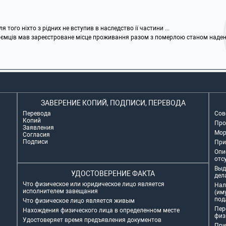
 того ніхто з рідних не вступив в наследство ії частини ...
оємців мав зареєстроване місце проживання разом з померлою станом надень ї
ЗАВЕРЕНИЕ КОПИЙ, ПОДПИСИ, ПЕРЕВОДА
Перевода
Сов
Копий
Про
Заявления
Мор
Согласия
Подписи
При
Опи
отс
Выд
УДОСТОВЕРЕНИЕ ФАКТА
дел
Что физическое или юридическое лицо является
Нал
исполнителем завещания
(им
под
Что физическое лицо является живым
Пер
Нахождения физического лица в определенном месте
физ
Удостоверяет время предъявления документов
При