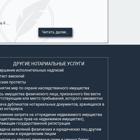
ї ...
Читать далее...
ДРУГИЕ НОТАРИАЛЬНЫЕ УСЛУГИ
ершение исполнительных надписей
тест векселей
ские протесты
нятие мер по охране наследственного имущества
сь имущества физического лица, признанного без вести
утствующим или место пребывания, которого неизвестно
ача дубликатов нотариальных документов, хранящихся в
ах нотариуса
ожение запрета на отчуждение недвижимого имущества
ущественных прав на недвижимое имущество),
лежащее государственной регистрации
едача заявлений физических и юридических лиц другим
ическим и юридическим лицам
нятие на депозит денежных сумм и ценных бумаг