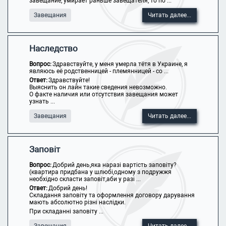
завещание, умирает раньше завещателя, то по ...
Завещания
Читать далее...
Наследство
Вопрос:
Здравствуйте, у меня умерла тётя в Украине, я
являюсь её родственницей - племянницей - со ...
Ответ:
Здравствуйте!
Выяснить он лайн такие сведения невозможно.
О факте наличия или отсутствия завещания может
узнать ...
Завещания
Читать далее...
Заповіт
Вопрос:
Добрий день,яка наразі вартість заповіту?
(квартира придбана у шлюбі,одному з подружжя
необхідно скласти заповіт,аби у разі ...
Ответ:
Добрий день!
Складання заповіту та оформлення договору дарування
мають абсолютно різні наслідки.
При складанні заповіту ...