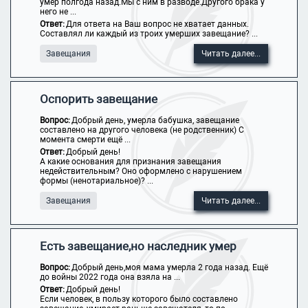
умер полгода назад.Мы с ним в разводе.Другого брака у
него не ...
Ответ:
Для ответа на Ваш вопрос не хватает данных.
Составлял ли каждый из троих умерших завещание? ...
Завещания
Читать далее...
Оспорить завещание
Вопрос:
Добрый день, умерла бабушка, завещание
составлено на другого человека (не родственник) С
момента смерти ещё ...
Ответ:
Добрый день!
А какие основания для признания завещания
недействительным? Оно оформлено с нарушением
формы (ненотариальное)? ...
Завещания
Читать далее...
Есть завещание,но наследник умер
Вопрос:
Добрый день,моя мама умерла 2 года назад. Ещё
до войны 2022 года она взяла на ...
Ответ:
Добрый день!
Если человек, в пользу которого было составлено