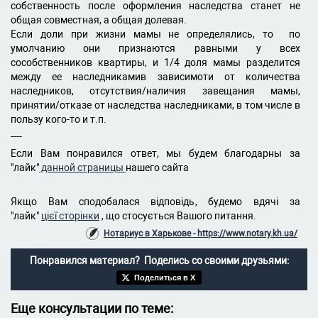
собственность после оформления наследства станет не
общая совместная, а общая долевая.
Если доли при жизни мамы не определялись, то по
умолчанию они признаются равными у всех
сособственников квартиры, и 1/4 доля мамы разделится
между ее наследникамив зависимоти от количества
наследников, отсутствия/наличия завещания мамы,
принятии/отказе от наследства наследниками, в том числе в
пользу кого-то и т.п.
----
Если Вам понравился ответ, мы будем благодарны за
"лайк"
данной страницы
нашего сайта
Якщо Вам сподобалася відповідь, будемо вдячі за
"лайк"
цієї сторінки
, що стосується Вашого питання.
Нотариус в Харькове - https://www.notary.kh.ua/
Понравился материал? Поделись со своими друзьями:
Поделиться в X
Еще консультации по теме: