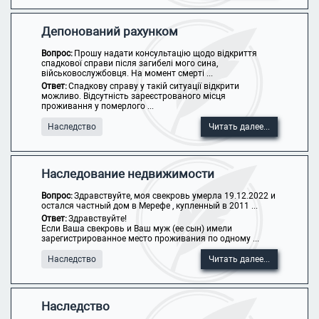
Депонований рахунком
Вопрос:
Прошу надати консультацію щодо відкриття
спадкової справи після загибелі мого сина,
військовослужбовця. На момент смерті ...
Ответ:
Спадкову справу у такій ситуації відкрити
можливо. Відсутність зареєстрованого місця
проживання у померлого ...
Наследство
Читать далее...
Наследование недвижимости
Вопрос:
Здравствуйте, моя свекровь умерла 19.12.2022 и
остался частный дом в Мерефе , купленный в 2011 ...
Ответ:
Здравствуйте!
Если Ваша свекровь и Ваш муж (ее сын) имели
зарегистрированное место проживания по одному ...
Наследство
Читать далее...
Наследство