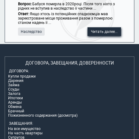
Вопрос:
Бабуся померла в 2020році. Після того ніхто з
рідних не вступив в наследство ії частини ...
Ответ:
Якщо хтось із потенційних спадкоємців мав
зареєстроване місце проживання разом з померлою
станом надень її ...
Наследство
Читать далее...
ДОГОВОРА, ЗАВЕЩАНИЯ, ДОВЕРЕННОСТИ
ДОГОВОРА:
Купли продажи
Дарения
Займа
Ссуды
Залога
Ипотеки
Аренды
Обмена
Брачный
Пожизненного содержания (досмотра)
ЗАВЕЩАНИЯ:
На все имущество
На часть квартиры
Супругов