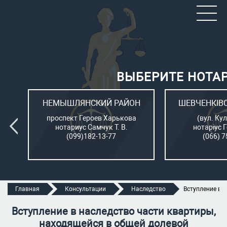
ВЫБЕРИТЕ НОТА
ОН
НЕМЫШЛЯНСКИЙ РАЙОН
ШЕВЧЕНКІВ
л.
проспект Героев Харькова
(вул. Кул
нотариус Самчук Т. В.
нотаріус 
(099)182-13-77
(066) 7
Главная
Консультации
Наследство
Вступление в 
Вступление в наследство части квартиры,
находящейся в общей долевой