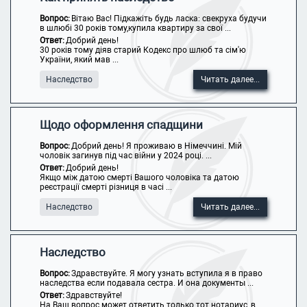
Вопрос:
Вітаю Вас! Підкажіть будь ласка: свекруха будучи
в шлюбі 30 років тому,купила квартиру за свої ...
Ответ:
Добрий день!
30 років тому діяв старий Кодекс про шлюб та сім'ю
України, який мав ...
Наследство
Читать далее...
Щодо оформлення спадщини
Вопрос:
Добрий день! Я проживаю в Німеччині. Мій
чоловік загинув під час війни у 2024 році. ...
Ответ:
Добрий день!
Якщо між датою смерті Вашого чоловіка та датою
реєстрації смерті різниця в часі ...
Наследство
Читать далее...
Наследство
Вопрос:
Здравствуйте. Я могу узнать вступила я в право
наследства если подавала сестра. И она документы ...
Ответ:
Здравствуйте!
На Ваш вопрос может ответить только тот нотариус, в