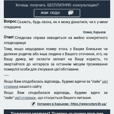
Хочешь получить БЕСПЛАТНУЮ консультацию?
ЖМИ СЮДА!
Вопрос:
Скажіть, будь ласка, як я можу дізнатися, чи є у мене
спадщина
Олена, Харьков
Ответ:
Спадкова справа заводиться на майно конкретного
спадкодавця.
Тому, якщо нещодавно помер хтось з Ваших близьких чи
далеких родичів або інша людина з Вашого оточення, хто, на
Вашу думку, міг скласти заповіт на Вашу користь, то
звертайтеся до нотаріуса за останнім місцем проживання
померлої особи для з'ясуваня цієї обставини.
-----
Якщо Вам сподобалась відповідь, будемо вдячні за "лайк"
цієї
сторінки
нашого сайту
Якщо Вам сподобалася відповідь, будемо вдячі за
"лайк"
цієї сторінки
, що стосується Вашого питання.
Нотариус в Харькове - https://www.notary.kh.ua/
Понравился материал? Поделись со своими друзьями: