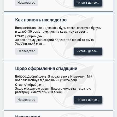
Наследство
Читать далее...
Как принять наследство
Вопрос:
Вітаю Вас! Підкажіть будь ласка: свекруха будучи
в шлюбі 30 років тому,купила квартиру за свої ...
Ответ:
Добрий день!
30 років тому діяв старий Кодекс про шлюб та сім'ю
України, який мав ...
Наследство
Читать далее...
Щодо оформлення спадщини
Вопрос:
Добрий день! Я проживаю в Німеччині. Мій
чоловік загинув під час війни у 2024 році. ...
Ответ:
Добрий день!
Якщо між датою смерті Вашого чоловіка та датою
реєстрації смерті різниця в часі ...
Наследство
Читать далее...