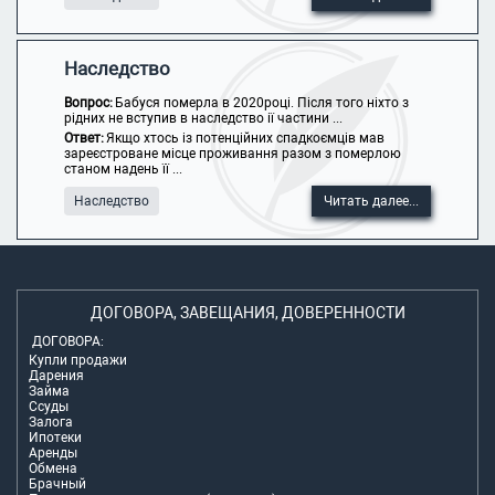
Наследство
Вопрос:
Бабуся померла в 2020році. Після того ніхто з
рідних не вступив в наследство ії частини ...
Ответ:
Якщо хтось із потенційних спадкоємців мав
зареєстроване місце проживання разом з померлою
станом надень її ...
Наследство
Читать далее...
ДОГОВОРА, ЗАВЕЩАНИЯ, ДОВЕРЕННОСТИ
ДОГОВОРА:
Купли продажи
Дарения
Займа
Ссуды
Залога
Ипотеки
Аренды
Обмена
Брачный