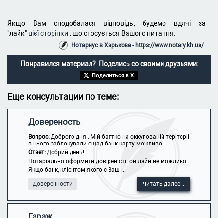
Якщо Вам сподобалася відповідь, будемо вдячі за
"лайк"
цієї сторінки
, що стосується Вашого питання.
Нотариус в Харькове - https://www.notary.kh.ua/
Понравился материал? Поделись со своими друзьями:
Поделиться в X
Еще консультации по теме:
Довереность
Вопрос:
Доброго дня . Мій баттко на оккупованій теріторіі
в нього заблокували ощад банк карту можливо ...
Ответ:
Добрий день!
Нотаріально оформити довіреність он лайн не можливо.
Якщо банк, клієнтом якого є Ваш ...
Доверенности
Читать далее...
Гараж