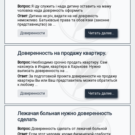
Вопрос:
Я іду служить і нада дитину оставить на маму
чоловіка нада довіреность оформить
Ответ:
Дитина не річ, видати на неї довіреність
неможливо. Батьківські права та обов'язки (законне
представництво) за ...
Доверенности
Читать далее...
Доверенность на продажу квартиру.
Вопрос:
Необходимо срочно продать квартиру. Сам
нахожусь в Индии, квартира в Харькове. Нужно
выписать доверенность на ...
Ответ:
За подготовкой проекта доверенности на продажу
квартиры Вы или Ваш представитель можете обратиться
к любому ...
Доверенности
Читать далее...
Лежачая больная нужно доверенность
сделать
Вопрос:
Доверенность сделать от лежачей больной
Ответ:
Если этот человек, кроме физической слабости,