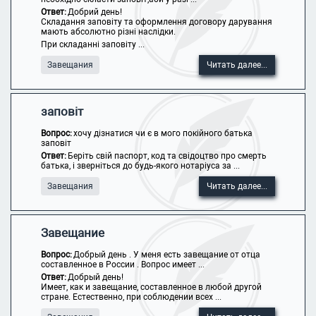
Ответ:
Добрий день!
Складання заповіту та оформлення договору дарування
мають абсолютно різні наслідки.
При складанні заповіту ...
Завещания
Читать далее...
заповіт
Вопрос:
хочу дізнатися чи є в мого покійного батька
заповіт
Ответ:
Беріть свій паспорт, код та свідоцтво про смерть
батька, і зверніться до будь-якого нотаріуса за ...
Завещания
Читать далее...
Завещание
Вопрос:
Добрый день . У меня есть завещание от отца
составленное в России . Вопрос имеет ...
Ответ:
Добрый день!
Имеет, как и завещание, составленное в любой другой
стране. Естественно, при соблюдении всех ...