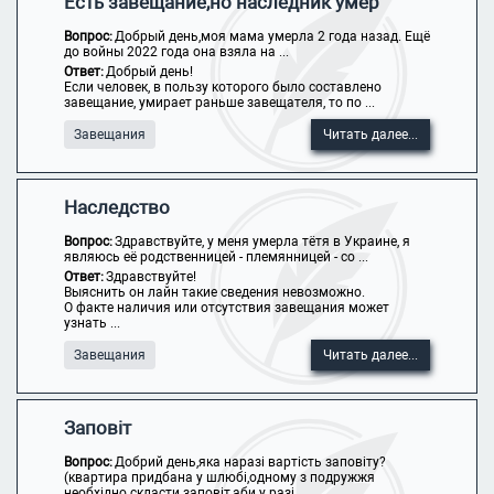
Есть завещание,но наследник умер
Вопрос:
Добрый день,моя мама умерла 2 года назад. Ещё
до войны 2022 года она взяла на ...
Ответ:
Добрый день!
Если человек, в пользу которого было составлено
завещание, умирает раньше завещателя, то по ...
Завещания
Читать далее...
Наследство
Вопрос:
Здравствуйте, у меня умерла тётя в Украине, я
являюсь её родственницей - племянницей - со ...
Ответ:
Здравствуйте!
Выяснить он лайн такие сведения невозможно.
О факте наличия или отсутствия завещания может
узнать ...
Завещания
Читать далее...
Заповіт
Вопрос:
Добрий день,яка наразі вартість заповіту?
(квартира придбана у шлюбі,одному з подружжя
необхідно скласти заповіт,аби у разі ...