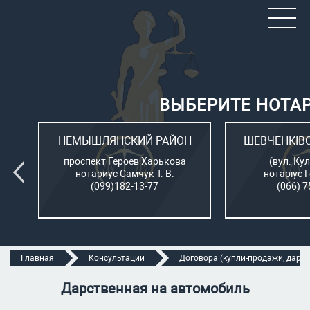
ВЫБЕРИТЕ НОТА
ОН
НЕМЫШЛЯНСКИЙ РАЙОН
ШЕВЧЕНКІВ
л.
проспект Героев Харькова
(вул. Кул
нотариус Самчук Т. В.
нотаріус 
(099)182-13-77
(066) 7
Главная
Консультации
Договора (купли-продажи, дарени
Дарственная на автомобиль