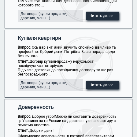
том числе устанавливает дееспособность человека, для
которого это ...
Договора (купли-продажи,
Читать далее...
дарения, мены...)
Купівля квартири
Вопрос:
Ось варіант, який звучить спокійно, ввічливо та
професійно: Добрий день! Потрібна Ваша порада щодо
безпечного ...
Ответ:
Договір купівлі-продажу нерухомості
посвідчується нотаріусом.
Під час підготовки до посвідчення договору та ще раз
безпосереднього ...
Договора (купли-продажи,
Читать далее...
дарения, мены...)
Доверенность
Вопрос:
Доброе утро!Можно ли составить доверенность
гр.Украины на гр.России на дарственную на квартиру с
печатью апостиль ...
Ответ:
Добрый день!
Оформление доверенности, в которой представителем