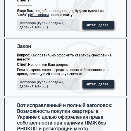
Ответ:
Ні.
-----------------
Якщо Вам сподобалась відповідь, будемо вдячні за
"лайк"
цієї сторінки
нашого сайту
Договора (купли-продажи,
Читать далее...
дарения, мены...)
Закон
Вопрос:
Как правильно оформить квартиру свекрови на
невесту
Ответ:
Не понятен Ваш вопрос.
Если свекровь хочет передать права собственности на
принадлежащую ей квартиру невестке, ...
Договора (купли-продажи,
Читать далее...
дарения, мены...)
Вот исправленный и полный заголовок:
Возможность покупки квартиры в
Украине с целью оформления права
собственности при наличии ПМЖ без
РНОКПП и регистрации места