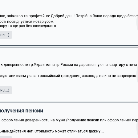
ійно, ввічливо та професійно: Добрий день! Потрібна Ваша порада щодо безпеч
ості посвідчується нотаріусом.
ору та ще раз безпосереднього ...
ы...)
ь доверенность гр.Украины на гр.России на дарственную на квартиру с печат
редставителем указан российский гражданин, законодательно не запрещено.
ы...)
получения пенсии
 оформления доверенность на мужа (получение пенсии или оформление/ пере
ные действия нет. Стоимость может отличаться даже у ...