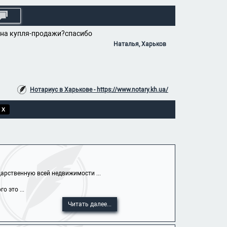
ь на купля-продажи?спасибо
Наталья, Харьков
Нотариус в Харькове - https://www.notary.kh.ua/
 X
арственную всей недвижимости ...
 это ...
Читать далее...