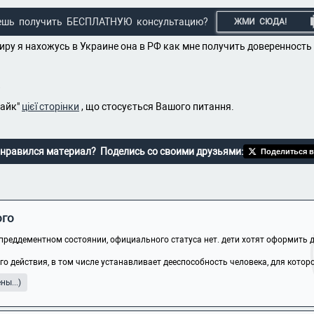
ешь получить БЕСПЛАТНУЮ консультацию?
ЖМИ СЮДА!
иру я нахожусь в Украине она в РФ как мне получить доверенност
?
лайк"
цієї сторінки
, що стосується Вашого питання.
нравился материал? Поделись со своими друзьями:
Поделиться в
ого
преддементном состоянии, официального статуса нет. дети хотят оформить д
 действия, в том числе устанавливает дееспособность человека, для которого
ы...)