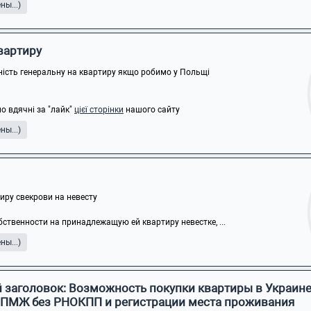
ы...)
квартиру
ність генеральну на квартиру якщо робимо у Польщі
о вдячні за "лайк"
цієї сторінки
нашого сайту
ы...)
ру свекрови на невесту
бственности на принадлежащую ей квартиру невестке, ...
ы...)
 заголовок: Возможность покупки квартиры в Украин
 ПМЖ без РНОКПП и регистрации места проживания