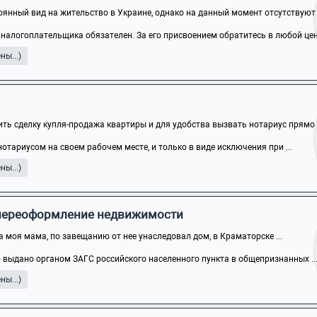
оянный вид на жительство в Украине, однако на данный момент отсутствуют .
налогоплательщика обязателен. За его присвоением обратитесь в любой цен
ы...)
ть сделку купля-продажа квартиры и для удобства вызвать нотариус прямо в 
тариусом на своем рабочем месте, и только в виде исключения при ...
ы...)
, переоформление недвижимости
а моя мама, по завещанию от нее унаследовал дом, в Краматорске ...
 выдано органом ЗАГС российского населенного пункта в общепризнанных ..
ы...)