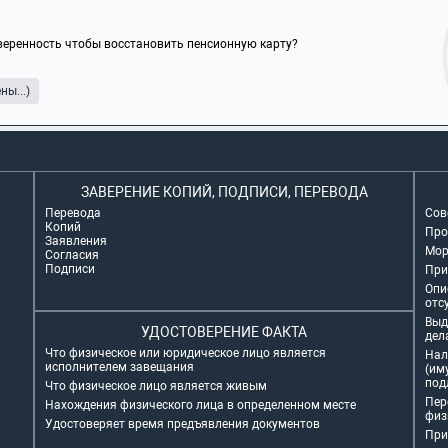
еренность чтобы восстановить пенсионную карту?
ы...)
ЗАВЕРЕНИЕ КОПИЙ, ПОДПИСИ, ПЕРЕВОДА
Перевода
Сов
Копий
Про
Заявления
Мор
Согласия
Подписи
При
Опи
отс
Выд
УДОСТОВЕРЕНИЕ ФАКТА
дел
Что физическое или юридическое лицо является
Нал
исполнителем завещания
(им
под
Что физическое лицо является живым
Пер
Нахождения физического лица в определенном месте
физ
Удостоверяет время предъявления документов
При