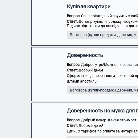
Купівля квартири
Вопрос:
Ось варіант, який звучить спок
Ответ:
Договір купівлі-продажу нерухом
Під час підготовки до посвідчення догов
Договора (купли-продажи, дарения, мен
Доверенность
Вопрос:
Доброе утро!Можно ли составит
Ответ:
Добрый день!
Оформление доверенности, в которой п
Штамп апостиль ...
Договора (купли-продажи, дарения, мен
Доверенность на мужа для 
Вопрос:
Добрый вечер. Какая стоимость
Ответ:
Добрый день!
Единых тарифов по оплате за нотариаль