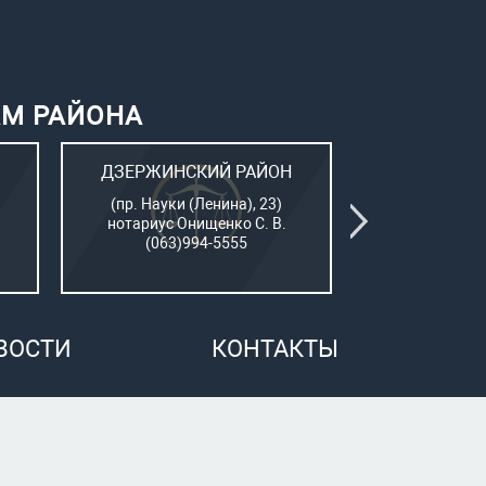
АМ РАЙОНА
ДЗЕРЖИНСКИЙ РАЙОН
КИЕВСК
(пр. Науки (Ленина), 23)
(Пушкинский
нотариус Онищенко С. В.
нотар. Сам
(063)994-5555
(050)7
ВОСТИ
КОНТАКТЫ