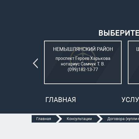
ВЫБЕРИТЕ
ВСКИЙ РАЙОН
НЕМЫШЛЯНСКИЙ РАЙОН
овый (стар. ул.
проспект Героев Харькова
о, 15)
нотариус Самчук Т. В.
рбатюк В. С.
(099)182-13-77
47-70-05
ГЛАВНАЯ
УСЛУ
Главная
Консультации
Договора (купли-п